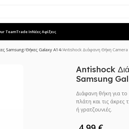
Our Team
Trade In
Νέες Αφίξεις
ες Samsung
Θήκες Galaxy A14
Antishock Διάφανη Θήκη Camera
Antishock Δι
Samsung Gal
Διάφανη θήκη για το
πλάτη και τις άκρες
ή γρατζουνιές.
4,99
€