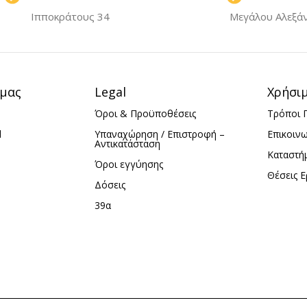
Ιπποκράτους 34
Μεγάλου Αλεξά
 μας
Legal
Χρήσι
Όροι & Προϋποθέσεις
Τρόποι 
d
Υπαναχώρηση / Επιστροφή –
Επικοιν
Αντικατάσταση
Καταστή
Όροι εγγύησης
Θέσεις Ε
Δόσεις
39α