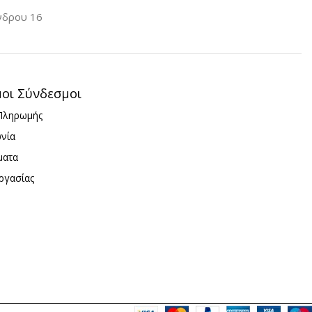
νδρου 16
μοι Σύνδεσμοι
Πληρωμής
ωνία
ματα
ργασίας