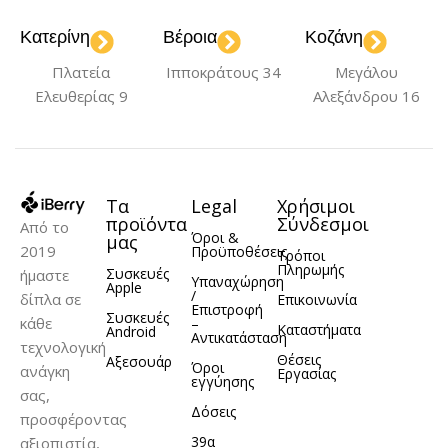
Κατερίνη
Βέροια
Κοζάνη
Πλατεία
Ιπποκράτους 34
Μεγάλου
Ελευθερίας 9
Αλεξάνδρου 16
Τα
Legal
Χρήσιμοι
προϊόντα
Σύνδεσμοι
Από το
Όροι &
μας
2019
Προϋποθέσεις
Τρόποι
Πληρωμής
Συσκευές
ήμαστε
Υπαναχώρηση
Apple
/
δίπλα σε
Επικοινωνία
Επιστροφή
Συσκευές
κάθε
–
Καταστήματα
Android
Αντικατάσταση
τεχνολογική
Θέσεις
Αξεσουάρ
Όροι
ανάγκη
Εργασίας
εγγύησης
σας,
Δόσεις
προσφέροντας
39α
αξιοπιστία,