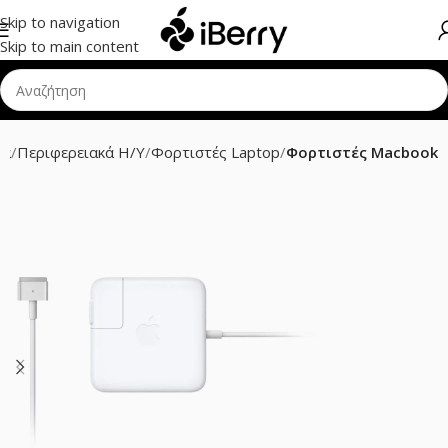
Skip to navigation
Skip to main content
δα
Περιφερειακά H/Y
Φορτιστές Laptop
Φορτιστές Macbook