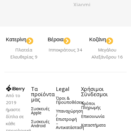
ΧΩΡΗΤΙΚΌΤΗΤΑ
Xiaomi
256GB
ΧΡΏΜΑ
ΈΤΟΣ ΚΥΚΛΟΦΟΡΊΑΣ
Coral Green
Κατερίνη
Βέροια
Κοζάνη
2023
Πλατεία
Ιπποκράτους 34
Μεγάλου
ΈΤΟΣ ΚΥΚΛΟΦΟΡΊΑΣ
Ελευθερίας 9
Αλεξάνδρου 16
2025
Τα
Legal
Χρήσιμοι
ΧΩΡΗΤΙΚΌΤΗΤΑ
προϊόντα
Σύνδεσμοι
Από το
Όροι &
μας
2019
Προϋποθέσεις
Τρόποι
256GB
Πληρωμής
Συσκευές
ήμαστε
Υπαναχώρηση
Apple
/
δίπλα σε
Επικοινωνία
Επιστροφή
Συσκευές
κάθε
–
Καταστήματα
Android
Αντικατάσταση
τεχνολογική