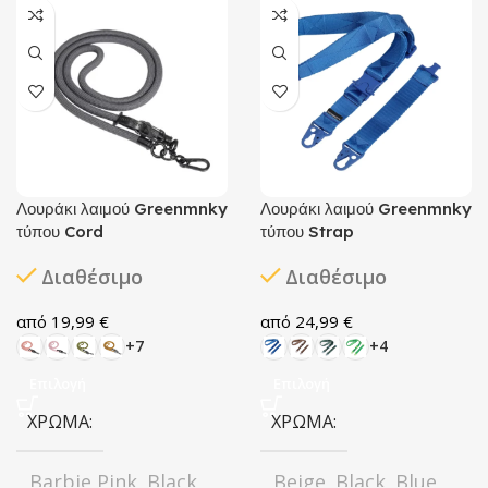
Λουράκι λαιμού Greenmnky
Λουράκι λαιμού Greenmnky
τύπου Cord
τύπου Strap
Διαθέσιμο
Διαθέσιμο
19,99
€
24,99
€
+7
+4
Επιλογή
Επιλογή
ΧΡΏΜΑ
ΧΡΏΜΑ
Barbie Pink
Black
Beige
Black
Blue
,
,
,
,
,