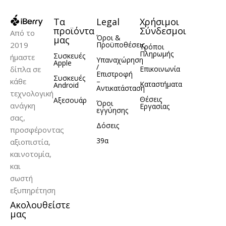
Τα
Legal
Χρήσιμοι
προϊόντα
Σύνδεσμοι
Από το
Όροι &
μας
2019
Προϋποθέσεις
Τρόποι
Πληρωμής
Συσκευές
ήμαστε
Υπαναχώρηση
Apple
/
δίπλα σε
Επικοινωνία
Επιστροφή
Συσκευές
κάθε
–
Καταστήματα
Android
Αντικατάσταση
τεχνολογική
Θέσεις
Αξεσουάρ
Όροι
ανάγκη
Εργασίας
εγγύησης
σας,
Δόσεις
προσφέροντας
39α
αξιοπιστία,
καινοτομία,
και
σωστή
εξυπηρέτηση
Ακολουθείστε
μας