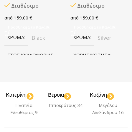
Διαθέσιμο
Διαθέσιμο
159,00
€
159,00
€
Προσθήκη Στο Καλάθι
Προσθήκη Στο Καλάθι
ΧΡΏΜΑ
Black
ΧΡΏΜΑ
Silver
ΈΤΟΣ ΚΥΚΛΟΦΟΡΊΑΣ
ΧΩΡΗΤΙΚΌΤΗΤΑ
2023
256GB
ΧΩΡΗΤΙΚΌΤΗΤΑ
ΈΤΟΣ ΚΥΚΛΟΦΟΡΊΑΣ
Κατερίνη
Βέροια
Κοζάνη
256GB
2023
Πλατεία
Ιπποκράτους 34
Μεγάλου
Ελευθερίας 9
Αλεξάνδρου 16