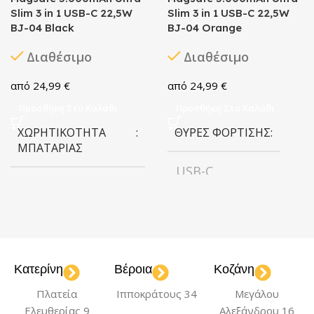
Slim 3 in 1 USB-C 22,5W
Slim 3 in 1 USB-C 22,5W
BJ-04 Black
BJ-04 Orange
Διαθέσιμο
Διαθέσιμο
24,99
€
24,99
€
Προσθήκη Στο Καλάθι
Προσθήκη Στο Καλάθι
ΧΩΡΗΤΙΚΌΤΗΤΑ
ΘΎΡΕΣ ΦΌΡΤΙΣΗΣ
ΜΠΑΤΑΡΊΑΣ
USB-C
5.000 mAh
ΧΩΡΗΤΙΚΌΤΗΤΑ
ΣΥΝΔΕΣΙΜΌΤΗΤΑ
ΜΠΑΤΑΡΊΑΣ
Type-C
Wireless
5.000 mAh
Κατερίνη
Βέροια
Κοζάνη
,
Πλατεία
Ιπποκράτους 34
Μεγάλου
ΧΡΏΜΑ
Orange
Ελευθερίας 9
Αλεξάνδρου 16