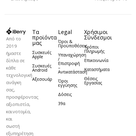
Τα
Legal
Χρήσιμοι
προϊόντα
Σύνδεσμοι
Από το
Όροι &
μας
2019
Προϋποθέσεις
Τρόποι
Πληρωμής
Συσκευές
ήμαστε
Υπαναχώρηση
Apple
/
δίπλα σε
Επικοινωνία
Επιστροφή
Συσκευές
κάθε
–
Καταστήματα
Android
Αντικατάσταση
τεχνολογική
Θέσεις
Αξεσουάρ
Όροι
ανάγκη
Εργασίας
εγγύησης
σας,
Δόσεις
προσφέροντας
39α
αξιοπιστία,
καινοτομία,
και
σωστή
εξυπηρέτηση