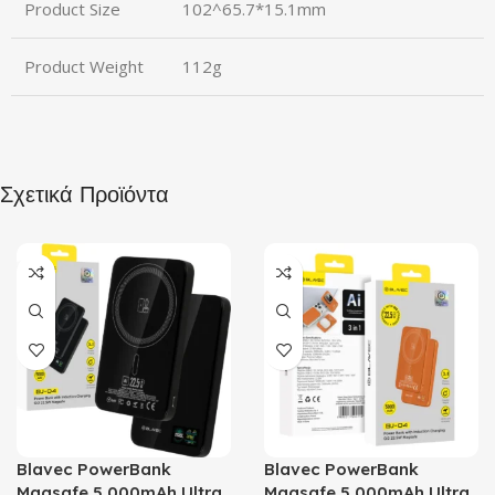
Product Size
102^65.7*15.1mm
Product Weight
112g
Σχετικά Προϊόντα
Blavec PowerBank
Blavec PowerBank
Magsafe 5.000mAh Ultra
Magsafe 5.000mAh Ultra