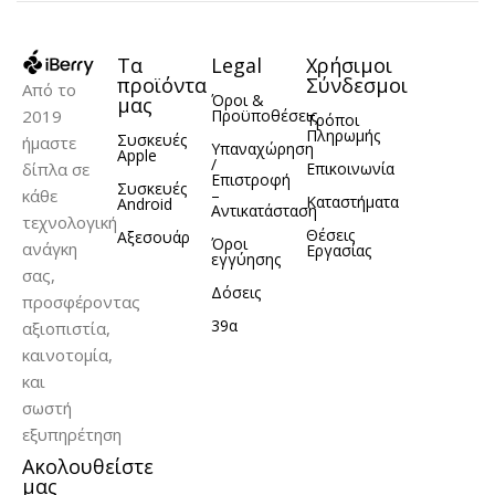
Τα
Legal
Χρήσιμοι
προϊόντα
Σύνδεσμοι
Από το
Όροι &
μας
2019
Προϋποθέσεις
Τρόποι
Πληρωμής
Συσκευές
ήμαστε
Υπαναχώρηση
Apple
/
δίπλα σε
Επικοινωνία
Επιστροφή
Συσκευές
κάθε
–
Καταστήματα
Android
Αντικατάσταση
τεχνολογική
Θέσεις
Αξεσουάρ
Όροι
ανάγκη
Εργασίας
εγγύησης
σας,
Δόσεις
προσφέροντας
39α
αξιοπιστία,
καινοτομία,
και
σωστή
εξυπηρέτηση
Ακολουθείστε
μας