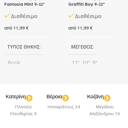
Fantasia Mint 9-11″
Graffiti Boy 9-11″
Διαθέσιμο
Διαθέσιμο
11,99
€
11,99
€
Προσθήκη Στο Καλάθι
Προσθήκη Στο Καλάθι
ΤΎΠΟΣ ΘΉΚΗΣ
ΜΈΓΕΘΟΣ
Book
11"
10"
9"
,
,
ΧΡΏΜΑ
Mint
ΤΎΠΟΣ ΘΉΚΗΣ
Book
Κατερίνη
Βέροια
Κοζάνη
ΜΈΓΕΘΟΣ
Πλατεία
Ιπποκράτους 34
Μεγάλου
11"
10"
9"
Ελευθερίας 9
Αλεξάνδρου 16
,
,