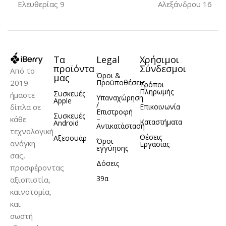
Ελευθερίας 9
Αλεξάνδρου 16
Τα
Legal
Χρήσιμοι
προϊόντα
Σύνδεσμοι
Από το
Όροι &
μας
2019
Προϋποθέσεις
Τρόποι
Πληρωμής
Συσκευές
ήμαστε
Υπαναχώρηση
Apple
/
δίπλα σε
Επικοινωνία
Επιστροφή
Συσκευές
κάθε
–
Καταστήματα
Android
Αντικατάσταση
τεχνολογική
Θέσεις
Αξεσουάρ
Όροι
ανάγκη
Εργασίας
εγγύησης
σας,
Δόσεις
προσφέροντας
39α
αξιοπιστία,
καινοτομία,
και
σωστή