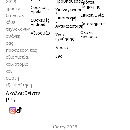
2019
Προϋποθέσεις
Τρόποι
Πληρωμής
Συσκευές
ήμαστε
Υπαναχώρηση
Apple
/
δίπλα σε
Επικοινωνία
Επιστροφή
Συσκευές
κάθε
–
Καταστήματα
Android
Αντικατάσταση
τεχνολογική
Θέσεις
Αξεσουάρ
Όροι
ανάγκη
Εργασίας
εγγύησης
σας,
Δόσεις
προσφέροντας
39α
αξιοπιστία,
καινοτομία,
και
σωστή
εξυπηρέτηση
Ακολουθείστε
μας
iBerry
2026