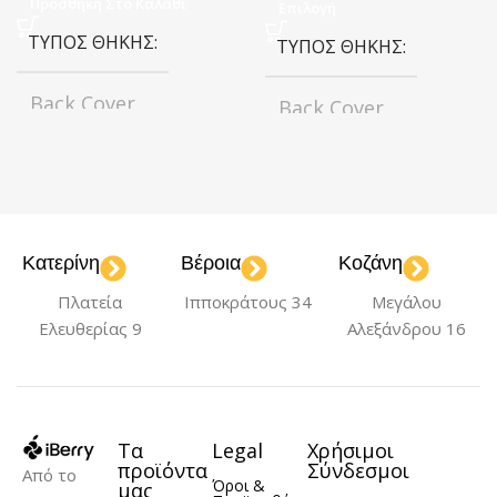
Προσθήκη Στο Καλάθι
Επιλογή
ΤΎΠΟΣ ΘΉΚΗΣ
ΤΎΠΟΣ ΘΉΚΗΣ
Back Cover
Back Cover
ΜΟΝΤΈΛΟ
ΧΡΏΜΑ
iPhone 16 Pro Max
Black
Light Blue
,
,
Navy Blue
Red
Κατερίνη
Βέροια
Κοζάνη
,
ΥΛΙΚΌ
Σιλικόνη
Πλατεία
Ιπποκράτους 34
Μεγάλου
ΜΟΝΤΈΛΟ
Ελευθερίας 9
Αλεξάνδρου 16
iPhone 16 Pro Max
Τα
Legal
Χρήσιμοι
ΥΛΙΚΌ
Σιλικόνη
προϊόντα
Σύνδεσμοι
Από το
Όροι &
μας