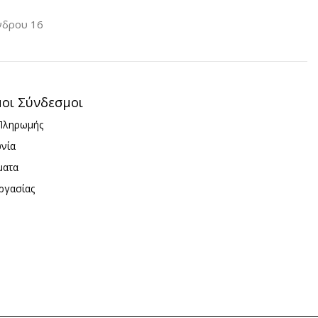
νδρου 16
one 16 Plus
iPhone 16 Plus
ΚΌ
TPU
ΥΛΙΚΌ
TPU
μοι Σύνδεσμοι
Πληρωμής
ωνία
ματα
ργασίας