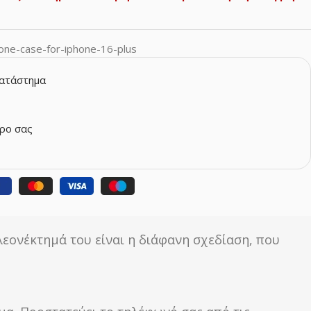
icone-case-for-iphone-16-plus
κατάστημα
ρο σας
λεονέκτημά του είναι η διάφανη σχεδίαση, που