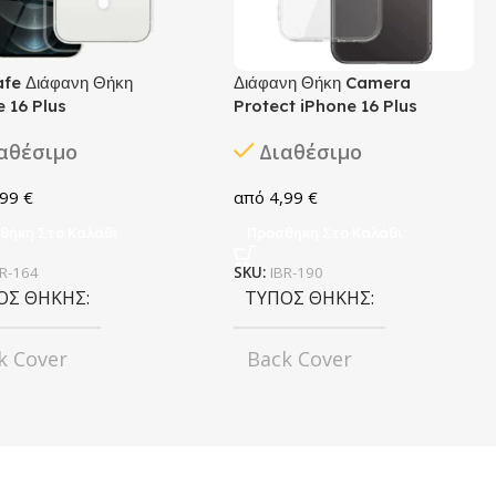
fe Διάφανη Θήκη
Διάφανη Θήκη Camera
 16 Plus
Protect iPhone 16 Plus
αθέσιμο
Διαθέσιμο
,99
€
4,99
€
θήκη Στο Καλάθι
Προσθήκη Στο Καλάθι
BR-164
SKU:
IBR-190
ΟΣ ΘΉΚΗΣ
ΤΎΠΟΣ ΘΉΚΗΣ
k Cover
Back Cover
ΜΑ
Transparent
ΧΡΏΜΑ
Transparent
ΤΈΛΟ
ΜΟΝΤΈΛΟ