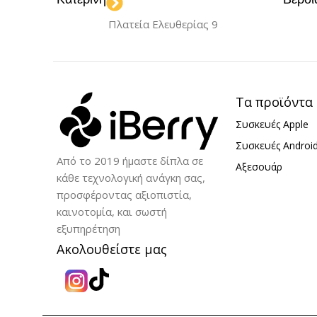
Light Blue
ΜΟΝΤΈΛΟ
Πλατεία Ελευθερίας 9
iPhone 16 Plus
ΜΟΝΤΈΛΟ
iPhone 16 P
ΥΛΙΚΌ
Σιλικόνη
Τα προϊόντα
Συσκευές Apple
ΥΛΙΚΌ
Σιλ
Συσκευές Androi
Από το 2019 ήμαστε δίπλα σε
Αξεσουάρ
κάθε τεχνολογική ανάγκη σας,
προσφέροντας αξιοπιστία,
καινοτομία, και σωστή
εξυπηρέτηση
Ακολουθείστε μας