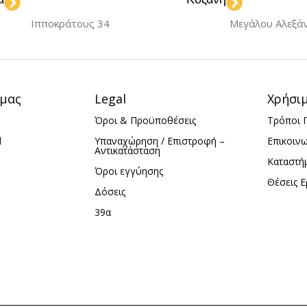
Navy Blue
Black
Green
Light
,
,
,
Ιπποκράτους 34
Μεγάλου Αλεξά
Blue
Navy Blue
Pink
,
,
iPh
ΜΟΝΤΈΛΟ
ΥΛΙ
lus
 μας
Legal
Χρήσι
iPhone 16 Plus
Όροι & Προϋποθέσεις
Τρόποι 
ικόνη
d
Υπαναχώρηση / Επιστροφή –
Επικοιν
ΥΛΙΚΌ
Σιλικόνη
Αντικατάσταση
Καταστή
Όροι εγγύησης
Θέσεις Ε
Δόσεις
39α