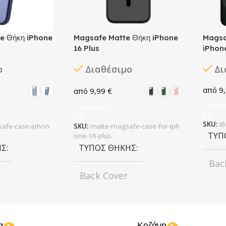
e Θήκη iPhone
Magsafe Matte Θήκη iPhone
Magsa
16 Plus
iPhone
ο
Διαθέσιμο
Δι
9
9,99
€
Προσ
Επιλογή
SKU:
I
afe-case-iphon
SKU:
matte-magsafe-case-for-iph
ΤΎΠ
one-16-plus
ΗΣ
ΤΎΠΟΣ ΘΉΚΗΣ
Bac
Back Cover
ΧΡΏ
ΧΡΏΜΑ
ΜΟΝ
α
Κοζάνη