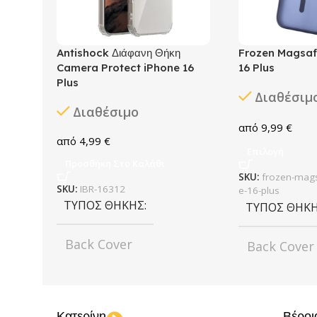
Antishock Διάφανη Θήκη
Frozen Magsaf
Camera Protect iPhone 16
16 Plus
Plus
Διαθέσιμ
Διαθέσιμο
9,99
€
4,99
€
Επιλογή
Προσθήκη Στο Καλάθι
SKU:
frozen-mags
SKU:
IBR-16312
e-16-plus
ΤΎΠΟΣ ΘΉΚΗΣ
ΤΎΠΟΣ ΘΉΚ
Back Cover
Back Cover
ΧΡΏΜΑ
Transparent
ΧΡΏΜΑ
Κατερίνη
Βέροι