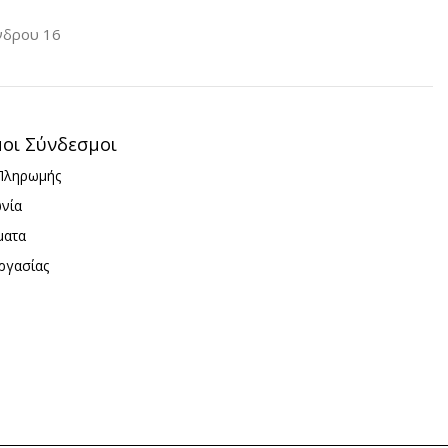
iPhone 15 Plus
νδρου 16
one 15 Plus
ΥΛΙΚΌ
TPU
ΚΌ
TPU
μοι Σύνδεσμοι
Πληρωμής
ωνία
ματα
ργασίας