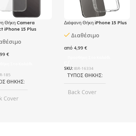
νη Θήκη Camera
Διάφανη Θήκη iPhone 15 Plus
t iPhone 15 Plus
Διαθέσιμο
αθέσιμο
4,99
€
,99
€
Προσθήκη Στο Καλάθι
θήκη Στο Καλάθι
SKU:
IBR-16334
BR-185
ΤΎΠΟΣ ΘΉΚΗΣ
ΟΣ ΘΉΚΗΣ
Back Cover
k Cover
ΧΡΏΜΑ
Transparent
ΜΑ
Transparent
ΜΟΝΤΈΛΟ
ΤΈΛΟ