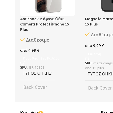
Antishock Διάφανη Θήκη
Magsafe Matte
Camera Protect iPhone 15
15 Plus
Plus
Διαθέσιμ
Διαθέσιμο
9,99
€
4,99
€
Επιλογή
Προσθήκη Στο Καλάθι
SKU:
matte-magsa
SKU:
IBR-16308
one-15-plus
ΤΎΠΟΣ ΘΉΚΗΣ
ΤΎΠΟΣ ΘΉΚ
Back Cover
Back Cover
ΧΡΏΜΑ
Transparent
ΧΡΏΜΑ
Κατερίνη
Βέροι