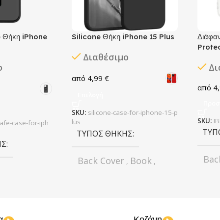
 Θήκη iPhone
Silicone Θήκη iPhone 15 Plus
Διάφα
Protec
Διαθέσιμο
ο
Δι
4,99
€
4
Επιλογή
Προσ
SKU:
silicone-case-for-iphone-15-p
SKU:
I
lus
fe-case-for-iph
ΤΎΠ
ΤΎΠΟΣ ΘΉΚΗΣ
ΗΣ
Bac
Back Cover
Book
,
,
Wallet
Full Cover
,
,
Bumper
Vertical Flip
,
ΧΡΏ
ΧΡΏΜΑ
ΜΟΝ
α
Κοζάνη