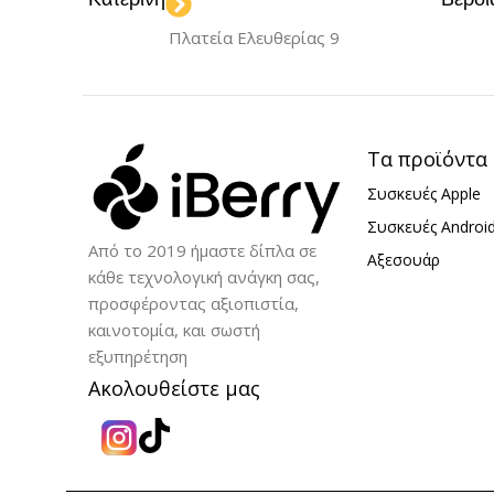
Black
Gre
,
ΜΟΝΤΈΛΟ
Πλατεία Ελευθερίας 9
iPhone 15 Plus
ΜΟΝΤΈΛΟ
iPhone 15 P
ΥΛΙΚΌ
Σιλικόνη
Τα προϊόντα
Συσκευές Apple
ΥΛΙΚΌ
Σιλ
Συσκευές Androi
Από το 2019 ήμαστε δίπλα σε
Αξεσουάρ
κάθε τεχνολογική ανάγκη σας,
προσφέροντας αξιοπιστία,
καινοτομία, και σωστή
εξυπηρέτηση
Ακολουθείστε μας