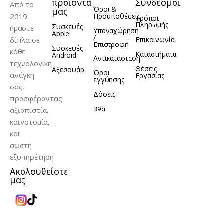
προϊόντα
Σύνδεσμοι
Από το
Όροι &
μας
2019
Προϋποθέσεις
Τρόποι
Πληρωμής
Συσκευές
ήμαστε
Υπαναχώρηση
Apple
/
δίπλα σε
Επικοινωνία
Επιστροφή
Συσκευές
κάθε
–
Καταστήματα
Android
Αντικατάσταση
τεχνολογική
Θέσεις
Αξεσουάρ
Όροι
ανάγκη
Εργασίας
εγγύησης
σας,
Δόσεις
προσφέροντας
39α
αξιοπιστία,
καινοτομία,
και
σωστή
εξυπηρέτηση
Ακολουθείστε
μας