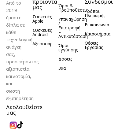
προϊόντα
Σύνδεσμοι
Από το
ΥΛΙΚΌ
Σιλικόνη
ΥΛΙΚΌ
TPU
Όροι &
μας
2019
Προϋποθέσεις
Τρόποι
Πληρωμής
Συσκευές
ήμαστε
Υπαναχώρηση
Apple
/
δίπλα σε
Επικοινωνία
Επιστροφή
Συσκευές
κάθε
–
Καταστήματα
Android
Αντικατάσταση
τεχνολογική
Θέσεις
Αξεσουάρ
Όροι
ανάγκη
Εργασίας
εγγύησης
σας,
Δόσεις
προσφέροντας
39α
αξιοπιστία,
καινοτομία,
και
σωστή
εξυπηρέτηση
Ακολουθείστε
μας