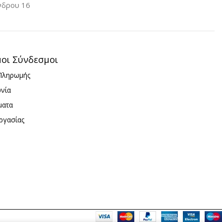
νδρου 16
μοι Σύνδεσμοι
Πληρωμής
ωνία
ματα
ργασίας