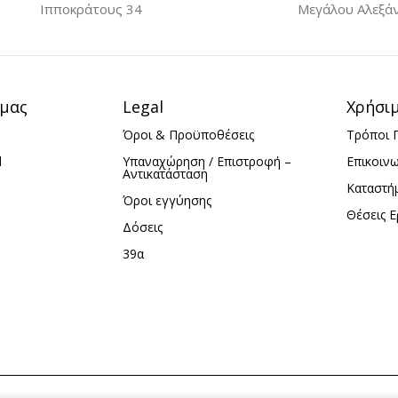
Ιπποκράτους 34
Μεγάλου Αλεξά
iPhone 13 Mini
ini
ΥΛΙΚΌ
TPU
U
 μας
Legal
Χρήσι
Όροι & Προϋποθέσεις
Τρόποι 
d
Υπαναχώρηση / Επιστροφή –
Επικοιν
Αντικατάσταση
Καταστή
Όροι εγγύησης
Θέσεις Ε
Δόσεις
39α