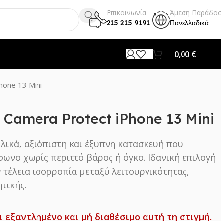
Επικοινωνία
Άμεση Παράδο
215 215 9191
Πανελλαδικά
0,00
€
hone 13 Mini
η Camera Protect iPhone 13 Mini
υλικά, αξιόπιστη και έξυπνη κατασκευή που
φωνο χωρίς περιττό βάρος ή όγκο. Ιδανική επιλογή
 τέλεια ισορροπία μεταξύ λειτουργικότητας,
τικής.
ι εξαντλημένο και μή διαθέσιμο αυτή τη στιγμή.