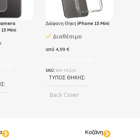
Camera
Διάφανη Θήκη iPhone 13 Mini
13 Mini
Διαθέσιμο
ο
4,99
€
Προσθήκη Στο Καλάθι
Καλάθι
SKU:
IBR-16324
ΤΎΠΟΣ ΘΉΚΗΣ
ΗΣ
Back Cover
ΧΡΏΜΑ
Transparent
ransparent
α
Κοζάνη
ΜΟΝΤΈΛΟ