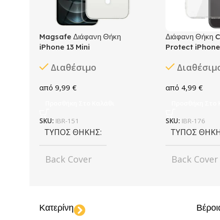
Magsafe Διάφανη Θήκη
Διάφανη Θήκη 
iPhone 13 Mini
Protect iPhone 
Διαθέσιμο
Διαθέσιμ
9,99
€
4,99
€
Προσθήκη Στο Καλάθι
Προσθήκη Στο 
SKU:
IBR-151
SKU:
IBR-176
ΤΎΠΟΣ ΘΉΚΗΣ
ΤΎΠΟΣ ΘΉΚ
Back Cover
Back Cover
ΧΡΏΜΑ
Transparent
ΧΡΏΜΑ
T
Κατερίνη
Βέροι
ΜΟΝΤΈΛΟ
ΜΟΝΤΈΛΟ