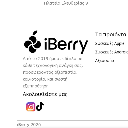
Πλατεία Ελευθερίας 9
iPhone 13 Mini
iPhone 13 M
ΥΛΙΚΌ
TPU
ΥΛΙΚΌ
TP
Τα προϊόντα
Συσκευές Apple
Συσκευές Androi
Από το 2019 ήμαστε δίπλα σε
Αξεσουάρ
κάθε τεχνολογική ανάγκη σας,
προσφέροντας αξιοπιστία,
καινοτομία, και σωστή
εξυπηρέτηση
Ακολουθείστε μας
iBerry
2026