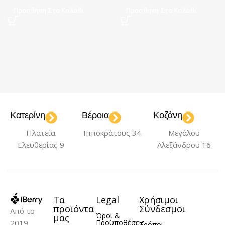
Προσθήκη Στο Καλάθι
Προσθήκη Στο Καλάθι
Κατερίνη
Βέροια
Κοζάνη
Πλατεία
Ιπποκράτους 34
Μεγάλου
Ελευθερίας 9
Αλεξάνδρου 16
Τα
Legal
Χρήσιμοι
προϊόντα
Σύνδεσμοι
Από το
Όροι &
μας
2019
Προϋποθέσεις
Τρόποι