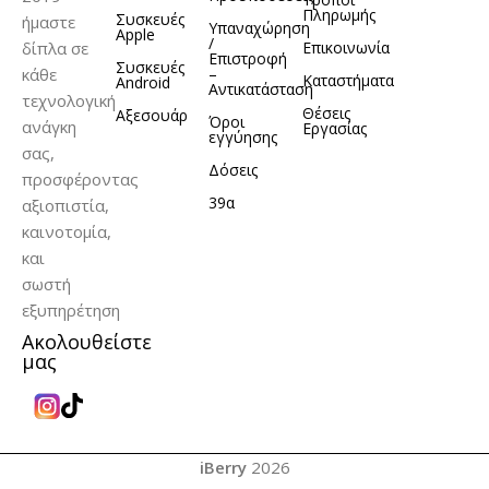
Πληρωμής
Συσκευές
ήμαστε
Υπαναχώρηση
Apple
/
δίπλα σε
Επικοινωνία
Επιστροφή
Συσκευές
κάθε
–
Καταστήματα
Android
Αντικατάσταση
τεχνολογική
Θέσεις
Αξεσουάρ
Όροι
ανάγκη
Εργασίας
εγγύησης
σας,
Δόσεις
προσφέροντας
39α
αξιοπιστία,
καινοτομία,
και
σωστή
εξυπηρέτηση
Ακολουθείστε
μας
iBerry
2026