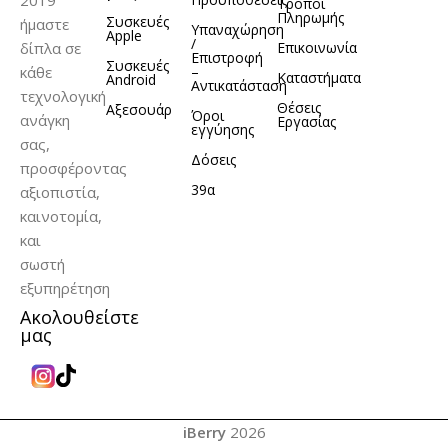
Τρόποι
Πληρωμής
Συσκευές
ήμαστε
Υπαναχώρηση
Apple
/
δίπλα σε
Επικοινωνία
Επιστροφή
Συσκευές
κάθε
–
Καταστήματα
Android
Αντικατάσταση
τεχνολογική
Θέσεις
Αξεσουάρ
Όροι
ανάγκη
Εργασίας
εγγύησης
σας,
Δόσεις
προσφέροντας
39α
αξιοπιστία,
καινοτομία,
και
σωστή
εξυπηρέτηση
Ακολουθείστε
μας
iBerry
2026