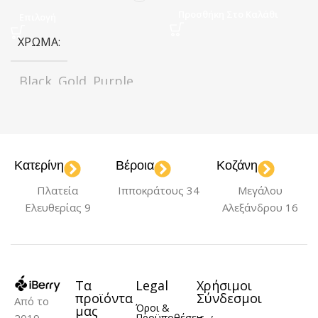
Προσθήκη Στο Καλάθι
Επιλογή
ΧΡΏΜΑ
Black
Gold
Purple
,
,
,
Titanium
ΚΑΤΑΣΚΕΥΑΣΤΉΣ
Κατερίνη
Βέροια
Κοζάνη
Greenmnky
Πλατεία
Ιπποκράτους 34
Μεγάλου
Ελευθερίας 9
Αλεξάνδρου 16
Τα
Legal
Χρήσιμοι
προϊόντα
Σύνδεσμοι
Από το
Όροι &
μας
2019
Προϋποθέσεις