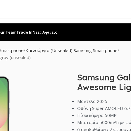
Our Team
Trade In
Νέες Αφίξεις
Smartphone
Καινούργια (Unsealed) Samsung Smartphone
ray (unsealed)
Samsung Gal
Awesome Lig
Μοντέλο 2025
Οθόνη Super AMOLED 6.7
Πίσω κάμερα 50MP
Μπαταρία 5000mAh με φ
6 αναβαθμίσεις λειτουργι