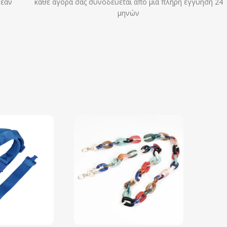
ρεάν
κάθε αγορά σας συνοδεύεται από μια πλήρη εγγύηση 24
μηνών