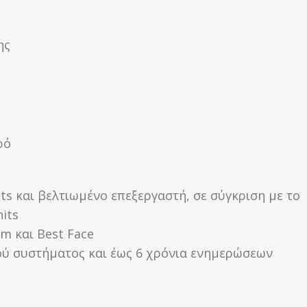
ης
ρό
ts και βελτιωμένο επεξεργαστή, σε σύγκριση με το
its
im και Best Face
κού συστήματος και έως 6 χρόνια ενημερώσεων