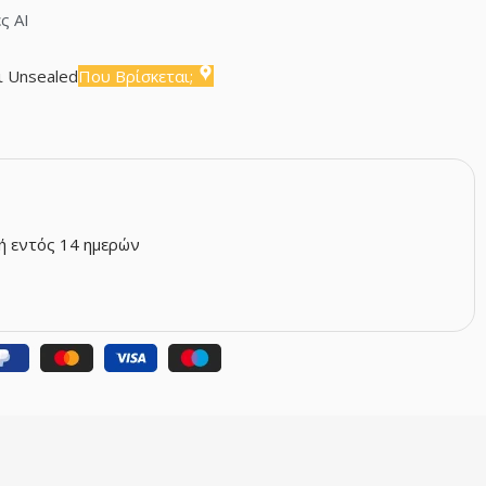
ς AI
ι Unsealed
Που Βρίσκεται;
 εντός 14 ημερών