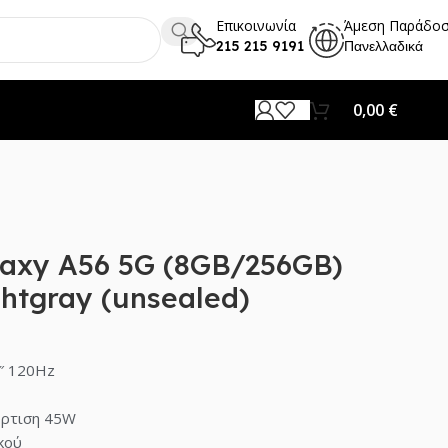
Επικοινωνία
Άμεση Παράδο
215 215 9191
Πανελλαδικά
0,00
€
axy A56 5G (8GB/256GB)
htgray (unsealed)
″ 120Hz
όρτιση 45W
κού