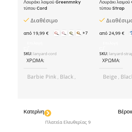
Λουράκι λαιμού Greenmnky
Λουράκι λαιμο
τύπου Cord
τύπου Strap
Διαθέσιμο
Διαθέσιμ
19,99
€
24,99
€
+7
Επιλογή
Επιλογή
SKU:
lanyard-cord
SKU:
lanyard-stra
ΧΡΏΜΑ
ΧΡΏΜΑ
Barbie Pink
Black
Beige
Blac
,
,
,
Boho Soho
Brown
For
,
,
Bubblegum Pink
Green
Ora
,
,
Fairy Candy
Fake
Purple
Red
,
,
Snake
Fluffy Purple
Yellow
,
,
Κατερίνη
Βέροι
Gold Brown
Indigo
,
Blue
Metallic Grey
,
,
Πλατεία Ελευθερίας 9
ΚΑΤΑΣΚΕΥΑ
Mint Tint
Olive
,