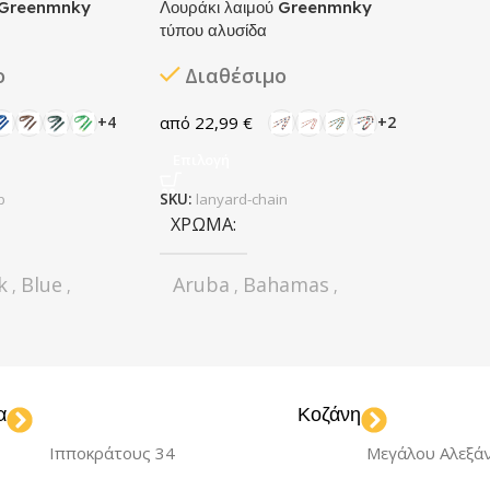
ύ Greenmnky
Λουράκι λαιμού Greenmnky
τύπου αλυσίδα
ο
Διαθέσιμο
22,99
€
+4
+2
Επιλογή
p
SKU:
lanyard-chain
ΧΡΏΜΑ
k
Blue
Aruba
Bahamas
,
,
,
,
est Green
Barbados
California
,
,
,
nge
Hawaii
Santorini
,
,
,
 Violet
Tenerife
,
α
Κοζάνη
ΚΑΤΑΣΚΕΥΑΣΤΉΣ
Ιπποκράτους 34
Μεγάλου Αλεξά
ΣΤΉΣ