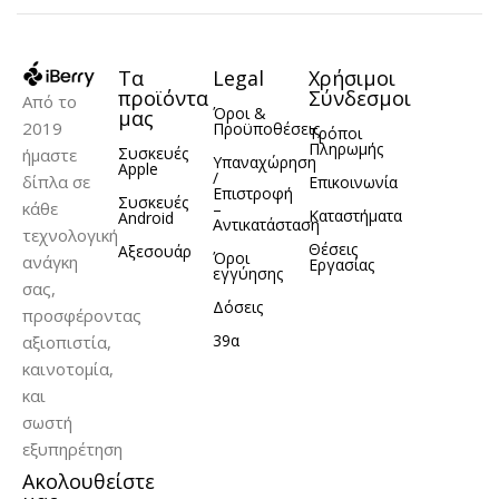
Τα
Legal
Χρήσιμοι
προϊόντα
Σύνδεσμοι
Από το
Όροι &
μας
2019
Προϋποθέσεις
Τρόποι
Πληρωμής
Συσκευές
ήμαστε
Υπαναχώρηση
Apple
/
δίπλα σε
Επικοινωνία
Επιστροφή
Συσκευές
κάθε
–
Καταστήματα
Android
Αντικατάσταση
τεχνολογική
Θέσεις
Αξεσουάρ
Όροι
ανάγκη
Εργασίας
εγγύησης
σας,
Δόσεις
προσφέροντας
39α
αξιοπιστία,
καινοτομία,
και
σωστή
εξυπηρέτηση
Ακολουθείστε