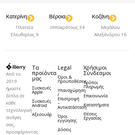
Κατερίνη
Βέροια
Κοζάνη
Πλατεία
Ιπποκράτους 34
Μεγάλου
Ελευθερίας 9
Αλεξάνδρου 16
Τα
Legal
Χρήσιμοι
προϊόντα
Σύνδεσμοι
Από το
Όροι &
μας
2019
Προϋποθέσεις
Τρόποι
Πληρωμής
Συσκευές
ήμαστε
Υπαναχώρηση
Apple
/
δίπλα σε
Επικοινωνία
Επιστροφή
Συσκευές
κάθε
–
Καταστήματα
Android
Αντικατάσταση
τεχνολογική
Θέσεις
Αξεσουάρ
Όροι
ανάγκη
Εργασίας
εγγύησης
σας,
Δόσεις
προσφέροντας