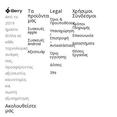
Sunset Orange
,
,
Tofee Cofee
Track
,
Τα
Legal
Χρήσιμοι
Black
προϊόντα
Σύνδεσμοι
Από το
Όροι &
μας
2019
Προϋποθέσεις
Τρόποι
Πληρωμής
Συσκευές
ήμαστε
ΚΑΤΑΣΚΕΥΑΣΤΉΣ
Υπαναχώρηση
Apple
/
δίπλα σε
Επικοινωνία
Επιστροφή
Συσκευές
κάθε
–
Καταστήματα
Android
Greenmnky
Αντικατάσταση
τεχνολογική
Θέσεις
Αξεσουάρ
Όροι
ανάγκη
Εργασίας
εγγύησης
σας,
Δόσεις
προσφέροντας
39α
αξιοπιστία,
καινοτομία,
και
σωστή
εξυπηρέτηση
Ακολουθείστε
μας