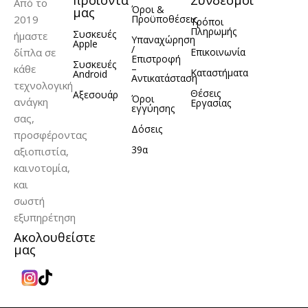
προϊόντα
Σύνδεσμοι
Από το
Όροι &
μας
2019
Προϋποθέσεις
Τρόποι
Πληρωμής
Συσκευές
ήμαστε
ΚΑΤΑΣΚΕΥΑΣΤΉΣ
Υπαναχώρηση
Apple
/
δίπλα σε
Επικοινωνία
Επιστροφή
Συσκευές
κάθε
–
Καταστήματα
Android
Greenmnky
Αντικατάσταση
τεχνολογική
Θέσεις
Αξεσουάρ
Όροι
ανάγκη
Εργασίας
εγγύησης
σας,
Δόσεις
προσφέροντας
39α
αξιοπιστία,
καινοτομία,
και
σωστή
εξυπηρέτηση
Ακολουθείστε
μας