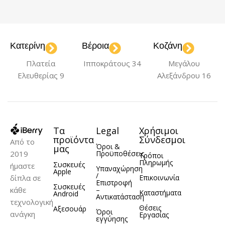
Bubblegum Pink
Green
Green
,
,
,
Fairy Candy
Fake
Orange
Purple
,
,
,
Snake
Fluffy
Red Violet
Yellow
,
,
Purple
Gold Brown
,
Κατερίνη
Βέροια
Κοζάνη
Indigo Blue
,
,
ΚΑΤΑΣΚΕΥΑΣΤΉΣ
Metallic Grey
Mint
Πλατεία
Ιπποκράτους 34
Μεγάλου
,
Tint
Olive Green
Ελευθερίας 9
Αλεξάνδρου 16
,
,
Greenmnky
Olive Love
Poison
,
Green
Sandy Beige
,
Sunset Orange
,
,
Tofee Cofee
Track
,
Τα
Legal
Χρήσιμοι
Black
προϊόντα
Σύνδεσμοι
Από το
Όροι &
μας
2019
Προϋποθέσεις
Τρόποι
Πληρωμής
Συσκευές
ήμαστε
ΚΑΤΑΣΚΕΥΑΣΤΉΣ
Υπαναχώρηση
Apple
/
δίπλα σε
Επικοινωνία
Επιστροφή
Συσκευές
κάθε
–
Καταστήματα
Android
Greenmnky
Αντικατάσταση
τεχνολογική
Θέσεις
Αξεσουάρ
Όροι
ανάγκη
Εργασίας
εγγύησης