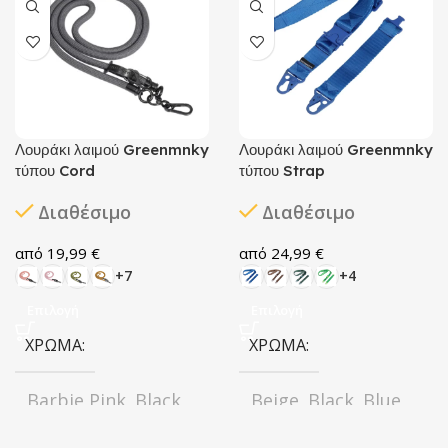
Λουράκι λαιμού Greenmnky
Λουράκι λαιμού Greenmnky
τύπου Cord
τύπου Strap
Διαθέσιμο
Διαθέσιμο
19,99
€
24,99
€
+7
+4
Επιλογή
Επιλογή
ΧΡΏΜΑ
ΧΡΏΜΑ
Barbie Pink
Black
Beige
Black
Blue
,
,
,
,
,
Boho Soho
Brown
Forest
,
,