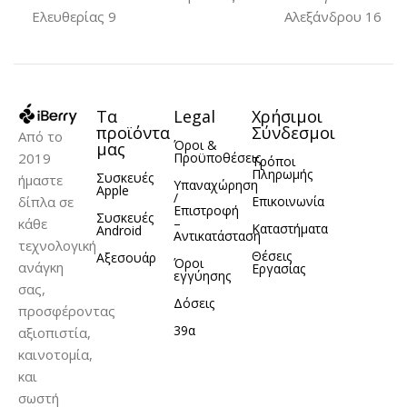
Ελευθερίας 9
Αλεξάνδρου 16
Τα
Legal
Χρήσιμοι
προϊόντα
Σύνδεσμοι
Από το
Όροι &
μας
2019
Προϋποθέσεις
Τρόποι
Πληρωμής
Συσκευές
ήμαστε
Υπαναχώρηση
Apple
/
δίπλα σε
Επικοινωνία
Επιστροφή
Συσκευές
κάθε
–
Καταστήματα
Android
Αντικατάσταση
τεχνολογική
Θέσεις
Αξεσουάρ
Όροι
ανάγκη
Εργασίας
εγγύησης
σας,
Δόσεις
προσφέροντας
39α
αξιοπιστία,
καινοτομία,
και
σωστή