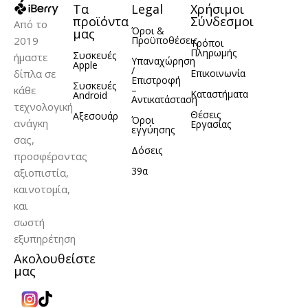
Τα
Legal
Χρήσιμοι
προϊόντα
Σύνδεσμοι
Από το
Όροι &
μας
2019
Προϋποθέσεις
Τρόποι
Πληρωμής
Συσκευές
ήμαστε
Υπαναχώρηση
Apple
/
δίπλα σε
Επικοινωνία
Επιστροφή
Συσκευές
κάθε
–
Καταστήματα
Android
Αντικατάσταση
τεχνολογική
Θέσεις
Αξεσουάρ
Όροι
ανάγκη
Εργασίας
εγγύησης
σας,
Δόσεις
προσφέροντας
39α
αξιοπιστία,
καινοτομία,
και
σωστή
εξυπηρέτηση
Ακολουθείστε
μας