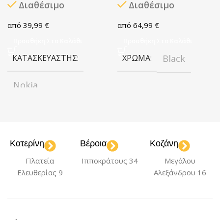
Διαθέσιμο
Διαθέσιμο
39,99
€
64,99
€
Προσθήκη Στο Καλάθι
Προσθήκη Στο Καλάθι
ΚΑΤΑΣΚΕΥΑΣΤΉΣ
ΧΡΏΜΑ
Black
Nokia
ΧΡΏΜΑ
Black
Κατερίνη
Βέροια
Κοζάνη
Πλατεία
Ιπποκράτους 34
Μεγάλου
Ελευθερίας 9
Αλεξάνδρου 16