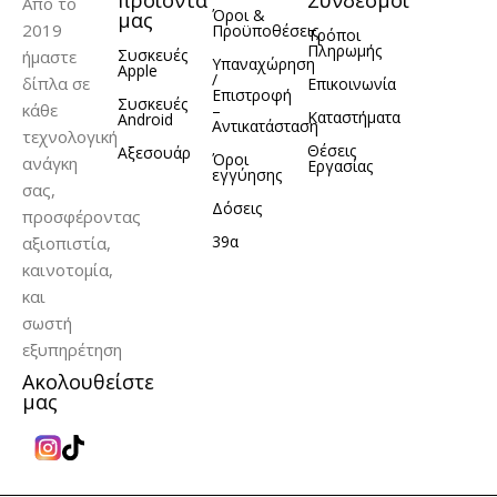
Από το
Όροι &
μας
2019
Προϋποθέσεις
Τρόποι
Πληρωμής
Συσκευές
ήμαστε
Υπαναχώρηση
Apple
/
δίπλα σε
Επικοινωνία
Επιστροφή
Συσκευές
κάθε
–
Καταστήματα
Android
Αντικατάσταση
τεχνολογική
Θέσεις
Αξεσουάρ
Όροι
ανάγκη
Εργασίας
εγγύησης
σας,
Δόσεις
προσφέροντας
39α
αξιοπιστία,
καινοτομία,
και
σωστή
εξυπηρέτηση
Ακολουθείστε
μας