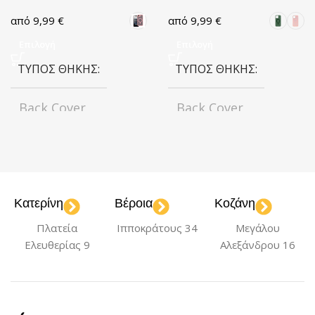
9,99
€
9,99
€
Επιλογή
Επιλογή
ΤΎΠΟΣ ΘΉΚΗΣ
ΤΎΠΟΣ ΘΉΚΗΣ
Back Cover
Back Cover
ΧΡΏΜΑ
Light Pink
ΧΡΏΜΑ
Black
Green
Pink
,
,
ΜΟΝΤΈΛΟ
Κατερίνη
Βέροια
Κοζάνη
Πλατεία
Ιπποκράτους 34
Μεγάλου
iPhone 12 Pro Max
ΜΟΝΤΈΛΟ
Ελευθερίας 9
Αλεξάνδρου 16
iPhone 12 Pro Max
ΥΛΙΚΌ
Σιλικόνη
ΥΛΙΚΌ
Σιλικόνη