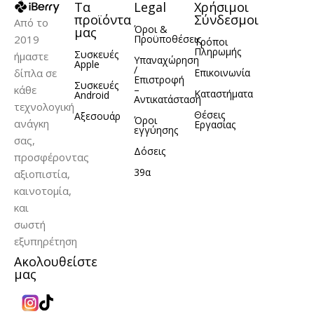
Τα
Legal
Χρήσιμοι
προϊόντα
Σύνδεσμοι
Από το
Όροι &
μας
2019
Προϋποθέσεις
Τρόποι
Πληρωμής
Συσκευές
ήμαστε
Υπαναχώρηση
Apple
/
δίπλα σε
Επικοινωνία
Επιστροφή
Συσκευές
κάθε
–
Καταστήματα
Android
Αντικατάσταση
τεχνολογική
Θέσεις
Αξεσουάρ
Όροι
ανάγκη
Εργασίας
εγγύησης
σας,
Δόσεις
προσφέροντας
39α
αξιοπιστία,
καινοτομία,
και
σωστή
εξυπηρέτηση
Ακολουθείστε
μας