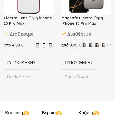
Electro Lens Θήκη iPhone
Magsafe Electro Θήκη
15 Pro Max
iPhone 15 Pro Max
Διαθέσιμο
Διαθέσιμο
4,99
€
9,99
€
+3
Επιλογή
Επιλογή
ΤΎΠΟΣ ΘΉΚΗΣ
ΤΎΠΟΣ ΘΉΚΗΣ
Back Cover
Back Cover
ΧΡΏΜΑ
ΧΡΏΜΑ
Black
Cherry
Rose
Black
Blue
Deep
,
,
,
,
Gold
Turquoise
Purple
Gold
Rose
Κατερίνη
Βέροια
Κοζάνη
,
,
,