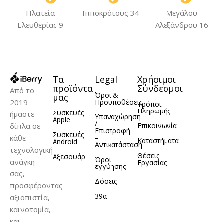
Gold
Silver
,
,
Πλατεία
Ιπποκράτους 34
Μεγάλου
Titanium
ΜΟΝΤΈΛΟ
Ελευθερίας 9
Αλεξάνδρου 16
ΜΟΝΤΈΛΟ
iPhone 15 Pro Max
iPhone 15 Pro Max
Τα
Legal
Χρήσιμοι
ΥΛΙΚΌ
TPU
προϊόντα
Σύνδεσμοι
Από το
Όροι &
μας
2019
Προϋποθέσεις
Τρόποι
ΥΛΙΚΌ
Σιλικόνη
Πληρωμής
Συσκευές
ήμαστε
Υπαναχώρηση
Apple
/
δίπλα σε
Επικοινωνία
Επιστροφή
Συσκευές
κάθε
–
Καταστήματα
Android
Αντικατάσταση
τεχνολογική
Θέσεις
Αξεσουάρ
Όροι
ανάγκη
Εργασίας
εγγύησης
σας,
Δόσεις
προσφέροντας
39α
αξιοπιστία,
καινοτομία,
και