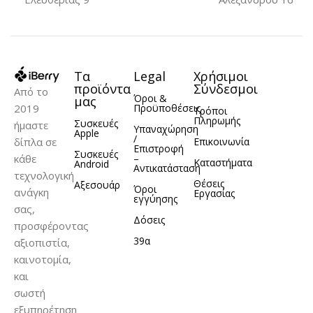
iPhone 12 Mini
iPhone 12 Mini
Τα
Legal
Χρήσιμοι
ΥΛΙΚΌ
TPU
ΥΛΙΚΌ
TPU
προϊόντα
Σύνδεσμοι
Από το
Όροι &
μας
2019
Προϋποθέσεις
Τρόποι
Πληρωμής
Συσκευές
ήμαστε
Υπαναχώρηση
Apple
/
δίπλα σε
Επικοινωνία
Επιστροφή
Συσκευές
κάθε
–
Καταστήματα
Android
Αντικατάσταση
τεχνολογική
Θέσεις
Αξεσουάρ
Όροι
ανάγκη
Εργασίας
εγγύησης
σας,
Δόσεις
προσφέροντας
39α
αξιοπιστία,
καινοτομία,
και
σωστή
εξυπηρέτηση