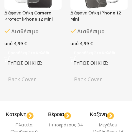
Διάφανη Θήκη Camera
Διάφανη Θήκη iPhone 12
Protect iPhone 12 Mini
Mini
Διαθέσιμο
Διαθέσιμο
4,99
€
4,99
€
Προσθήκη Στο Καλάθι
Προσθήκη Στο Καλάθι
ΤΎΠΟΣ ΘΉΚΗΣ
ΤΎΠΟΣ ΘΉΚΗΣ
Back Cover
Back Cover
ΧΡΏΜΑ
ΧΡΏΜΑ
Transparent
Transparent
Κατερίνη
Βέροια
Κοζάνη
Πλατεία
Ιπποκράτους 34
Μεγάλου
ΜΟΝΤΈΛΟ
ΜΟΝΤΈΛΟ
Ελευθερίας 9
Αλεξάνδρου 16