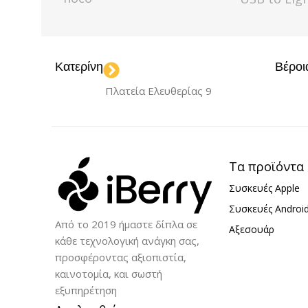
ΧΡΏΜΑ
Black
ΧΡΏΜΑ
Bl
Κατερίνη
Βέροι
ΜΉΚΟΣ
2m
ΜΉΚΟΣ
0
Πλατεία Ελευθερίας 9
ΚΑΛΏΔΙΟ
USB to Lightning
Τα προϊόντα
Συσκευές Apple
Συσκευές Androi
Από το 2019 ήμαστε δίπλα σε
Αξεσουάρ
κάθε τεχνολογική ανάγκη σας,
προσφέροντας αξιοπιστία,
καινοτομία, και σωστή
εξυπηρέτηση