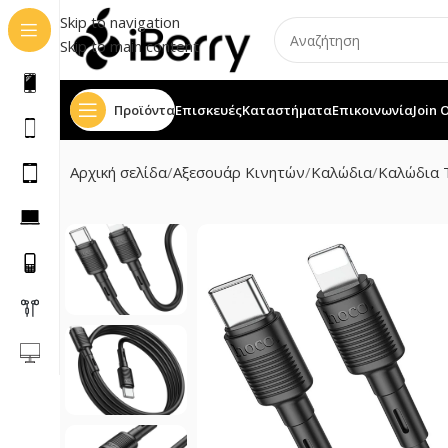
Skip to navigation
Skip to main content
Προϊόντα
Επισκευές
Καταστήματα
Επικοινωνία
Join 
Αρχική σελίδα
Αξεσουάρ Κινητών
Καλώδια
Καλώδια 