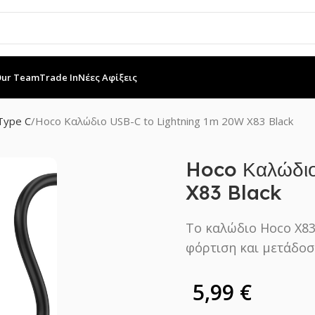
Our Team
Trade In
Νέες Αφίξεις
Type C
Hoco Καλώδιο USB-C to Lightning 1m 20W X83 Black
Hoco Καλώδιο
X83 Black
Το καλώδιο Hoco X83
φόρτιση και μετάδοσ
5,99
€