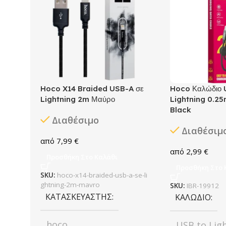
Hoco X14 Braided USB-A σε
Hoco Καλώδιο 
Lightning 2m Μαύρο
Lightning 0.25
Black
Διαθέσιμο
Διαθέσιμ
7,99
€
2,99
€
Προσθήκη Στο Καλάθι
Προσθήκη Στο 
SKU:
hoco-x14-braided-usb-a-se-li
ghtning-2m-mavro
SKU:
IBR-19912
ΚΑΤΑΣΚΕΥΑΣΤΉΣ
ΚΑΛΏΔΙΟ
hoco
USB to Lig