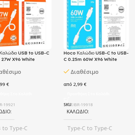
Καλώδιο USB to USB-C
Hoco Καλώδιο USB-C to USB-
 27W X96 White
C 0.25m 60W X96 White
αθέσιμο
Διαθέσιμο
,99
€
2,99
€
θήκη Στο Καλάθι
Προσθήκη Στο Καλάθι
BR-19921
SKU:
IBR-19918
ΏΔΙΟ
ΚΑΛΏΔΙΟ
 to Type-C
Type-C to Type-C