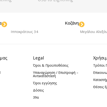
ΧΡΏ
ack
ΧΡΏΜΑ
White
α
Κοζάνη
ΜΉΚ
.25m
ΜΉΚΟΣ
1m
Ιπποκράτους 34
Μεγάλου Αλεξά
 μας
Legal
Χρήσι
Όροι & Προϋποθέσεις
Τρόποι 
d
Υπαναχώρηση / Επιστροφή –
Επικοιν
Αντικατάσταση
Καταστή
Όροι εγγύησης
Θέσεις Ε
Δόσεις
39α