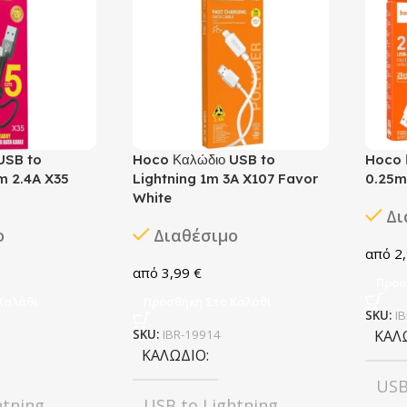
USB to
Hoco Καλώδιο USB to
Hoco 
m 2.4A X35
Lightning 1m 3A X107 Favor
0.25m
White
Δι
ο
Διαθέσιμο
2
3,99
€
Προσ
Καλάθι
Προσθήκη Στο Καλάθι
SKU:
I
SKU:
IBR-19914
ΚΑΛ
ΚΑΛΏΔΙΟ
USB
htning
USB to Lightning