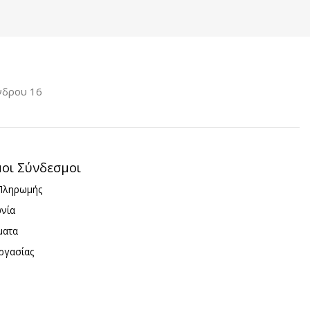
ΜΑ
White
ΧΡΏΜΑ
White
ΟΣ
0.25m
ΜΉΚΟΣ
0.25m
νδρου 16
μοι Σύνδεσμοι
Πληρωμής
ωνία
ματα
ργασίας