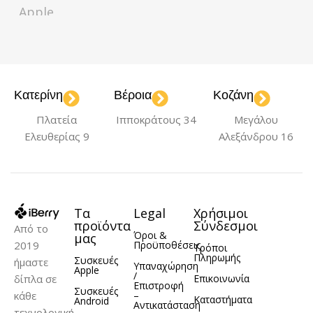
Apple
ΧΡΏΜΑ
White
Κατερίνη
Βέροια
Κοζάνη
Πλατεία
Ιπποκράτους 34
Μεγάλου
Ελευθερίας 9
Αλεξάνδρου 16
Τα
Legal
Χρήσιμοι
προϊόντα
Σύνδεσμοι
Από το
Όροι &
μας
2019
Προϋποθέσεις
Τρόποι
Πληρωμής
Συσκευές
ήμαστε
Υπαναχώρηση
Apple
/
δίπλα σε
Επικοινωνία
Επιστροφή
Συσκευές
κάθε
–
Καταστήματα
Android
Αντικατάσταση
τεχνολογική