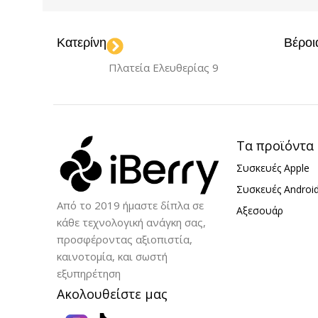
ΧΡΏΜΑ
Black
USB
Κατερίνη
Βέροι
ΣΥΝΔΕΣΙΜΌΤΗΤΑ
ΧΩΡΗΤΙΚΌΤ
Πλατεία Ελευθερίας 9
USB
128GB
ΧΩΡΗΤΙΚΌΤΗΤΑ
ΤΎΠΟΣ ΜΝ
Τα προϊόντα
Συσκευές Apple
64GB
USB Stick
Συσκευές Androi
Από το 2019 ήμαστε δίπλα σε
Αξεσουάρ
ΤΎΠΟΣ ΜΝΉΜΗΣ
κάθε τεχνολογική ανάγκη σας,
προσφέροντας αξιοπιστία,
καινοτομία, και σωστή
USB Stick
εξυπηρέτηση
Ακολουθείστε μας