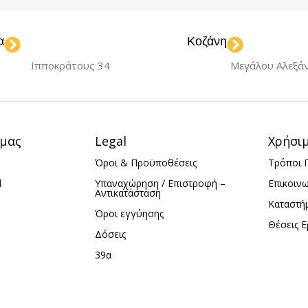
USB
US
α
Κοζάνη
ΗΤΑ
ΤΎΠΟΣ ΜΝΉΜΗΣ
ΧΩΡ
Ιπποκράτους 34
Μεγάλου Αλεξά
USB Stick
32
ΉΜΗΣ
ΧΩΡΗΤΙΚΌΤΗΤΑ
 μας
Legal
Χρήσι
Όροι & Προϋποθέσεις
Τρόποι 
16GB
d
Υπαναχώρηση / Επιστροφή –
Επικοιν
Αντικατάσταση
Καταστή
Όροι εγγύησης
Θέσεις Ε
Δόσεις
39α