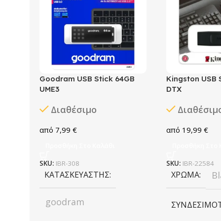
Goodram USB Stick 64GB
Kingston USB 
UME3
DTX
Διαθέσιμο
Διαθέσιμ
7,99
€
19,99
€
Προσθήκη Στο Καλάθι
Προσθήκη Στο 
SKU:
IBR-308
SKU:
IBR-22584
ΚΑΤΑΣΚΕΥΑΣΤΉΣ
ΧΡΏΜΑ
Bl
goodram
ΣΥΝΔΕΣΙΜΌ