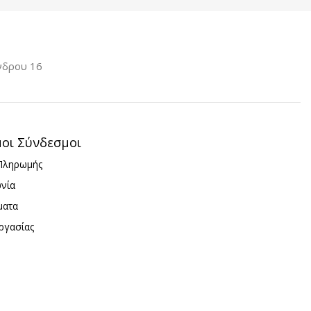
ΧΩΡΗΤΙΚΌΤΗΤΑ
B
Type-C
,
64GB
ΗΤΙΚΌΤΗΤΑ
νδρου 16
GB
μοι Σύνδεσμοι
Πληρωμής
ωνία
ματα
ργασίας