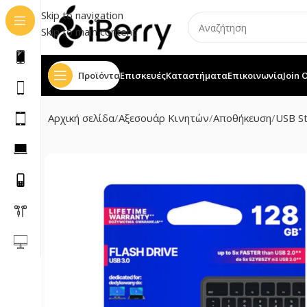
Skip to navigation
Skip to main content
Προϊόντα
Επισκευές
Καταστήματα
Επικοινωνία
Join 
Αρχική σελίδα
Αξεσουάρ Κινητών
Αποθήκευση
USB St