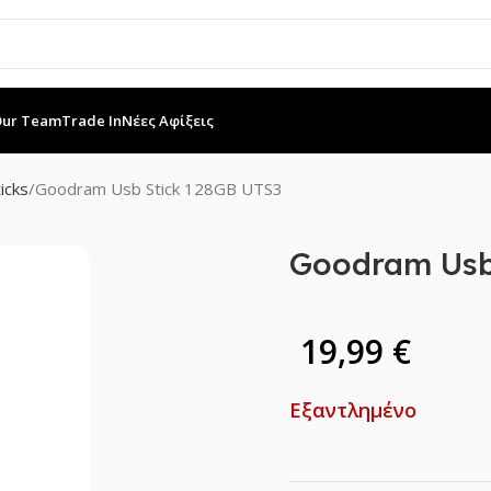
Our Team
Trade In
Νέες Αφίξεις
icks
Goodram Usb Stick 128GB UTS3
Goodram Usb
19,99
€
Εξαντλημένο