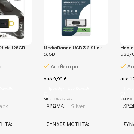
Stick 128GB
MediaRange USB 3.2 Stick
Media
16GB
USB/
ο
Διαθέσιμο
Δι
9,99
€
1
Καλάθι
Προσθήκη Στο Καλάθι
Προσ
SKU:
IBR-22582
SKU:
I
ack
ΧΡΏΜΑ
Silver
ΧΡΏ
ΤΗΤΑ
ΣΥΝΔΕΣΙΜΌΤΗΤΑ
ΣΥΝ