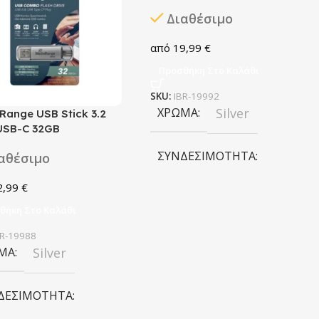
Διαθέσιμο
19,99
€
Προσθήκη Στο Καλάθι
SKU:
IBR-19992
ΧΡΏΜΑ
Silver
Range USB Stick 3.2
USB-C 32GB
ΣΥΝΔΕΣΙΜΌΤΗΤΑ
αθέσιμο
2,99
€
USB
Type-C
,
θήκη Στο Καλάθι
BR-19988
ΤΎΠΟΣ ΜΝΉΜΗΣ
ΜΑ
Silver
USB Stick
ΔΕΣΙΜΌΤΗΤΑ