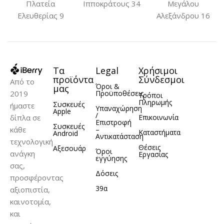
Πλατεία
Ιπποκράτους 34
Μεγάλου
Ελευθερίας 9
Αλεξάνδρου 16
Τα
Legal
Χρήσιμοι
προϊόντα
Σύνδεσμοι
Από το
Όροι &
μας
2019
Προϋποθέσεις
Τρόποι
Πληρωμής
Συσκευές
ήμαστε
Υπαναχώρηση
Apple
/
δίπλα σε
Επικοινωνία
Επιστροφή
Συσκευές
κάθε
–
Καταστήματα
Android
Αντικατάσταση
τεχνολογική
Θέσεις
Αξεσουάρ
Όροι
ανάγκη
Εργασίας
εγγύησης
σας,
Δόσεις
προσφέροντας
39α
αξιοπιστία,
καινοτομία,
και