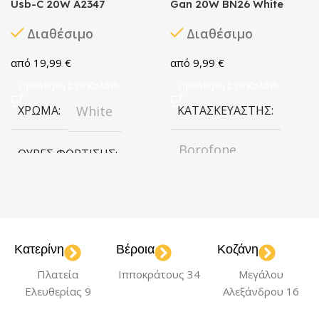
Usb-C 20W A2347
Gan 20W BN26 White
Διαθέσιμο
Διαθέσιμο
19,99
€
9,99
€
Προσθήκη Στο Καλάθι
Προσθήκη Στο Καλάθι
ΧΡΏΜΑ
White
ΚΑΤΑΣΚΕΥΑΣΤΉΣ
Borofone
ΘΎΡΕΣ ΦΌΡΤΙΣΗΣ
USB-C
ΧΡΏΜΑ
White
ΘΎΡΕΣ ΦΌΡΤΙΣΗΣ
Κατερίνη
Βέροια
Κοζάνη
USB-C
Πλατεία
Ιπποκράτους 34
Μεγάλου
Ελευθερίας 9
Αλεξάνδρου 16