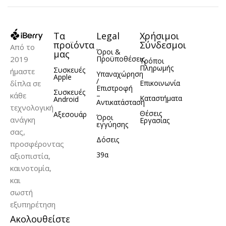
Τα
Legal
Χρήσιμοι
προϊόντα
Σύνδεσμοι
Από το
Όροι &
μας
2019
Προϋποθέσεις
Τρόποι
Πληρωμής
Συσκευές
ήμαστε
Υπαναχώρηση
Apple
/
δίπλα σε
Επικοινωνία
Επιστροφή
Συσκευές
κάθε
–
Καταστήματα
Android
Αντικατάσταση
τεχνολογική
Θέσεις
Αξεσουάρ
Όροι
ανάγκη
Εργασίας
εγγύησης
σας,
Δόσεις
προσφέροντας
39α
αξιοπιστία,
καινοτομία,
και
σωστή
εξυπηρέτηση
Ακολουθείστε