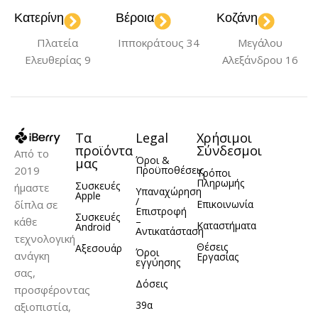
Κατερίνη
Βέροια
Κοζάνη
Πλατεία
Ιπποκράτους 34
Μεγάλου
Ελευθερίας 9
Αλεξάνδρου 16
Τα
Legal
Χρήσιμοι
προϊόντα
Σύνδεσμοι
Από το
Όροι &
μας
2019
Προϋποθέσεις
Τρόποι
Πληρωμής
Συσκευές
ήμαστε
Υπαναχώρηση
Apple
/
δίπλα σε
Επικοινωνία
Επιστροφή
Συσκευές
κάθε
–
Καταστήματα
Android
Αντικατάσταση
τεχνολογική
Θέσεις
Αξεσουάρ
Όροι
ανάγκη
Εργασίας
εγγύησης
σας,
Δόσεις
προσφέροντας
39α
αξιοπιστία,