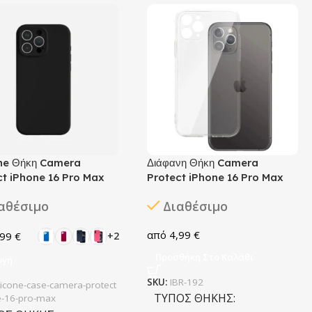
one Θήκη Camera
Διάφανη Θήκη Camera
ct iPhone 16 Pro Max
Protect iPhone 16 Pro Max
αθέσιμο
Διαθέσιμο
4,99
€
,99
€
+2
Προσθήκη Στο Καλάθι
ογή
SKU:
IBR-192
ilicone-case-camera-protect
ΤΎΠΟΣ ΘΉΚΗΣ
e-16-pro-max