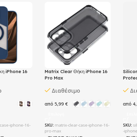
κη iPhone 16
Matrix Clear Θήκη iPhone 16
Silic
Pro Max
Prote
ο
Διαθέσιμο
Δι
5,99
€
4
Επιλογή
Επιλ
case-iphone-16-
SKU:
matrix-clear-case-iphone-16-
SKU:
s
pro-max
-iphon