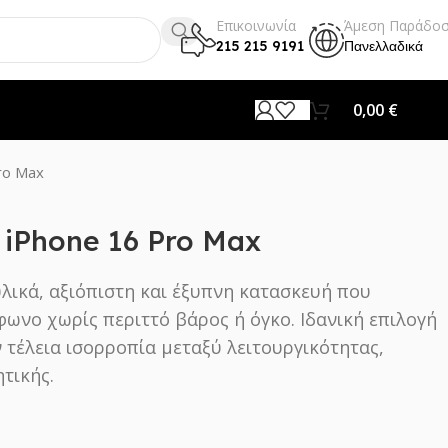
Επικοινωνία
Άμεση Παράδο
215 215 9191
Πανελλαδικά
0,00
€
ro Max
 iPhone 16 Pro Max
υλικά, αξιόπιστη και έξυπνη κατασκευή που
φωνο χωρίς περιττό βάρος ή όγκο. Ιδανική επιλογή
 τέλεια ισορροπία μεταξύ λειτουργικότητας,
τικής.