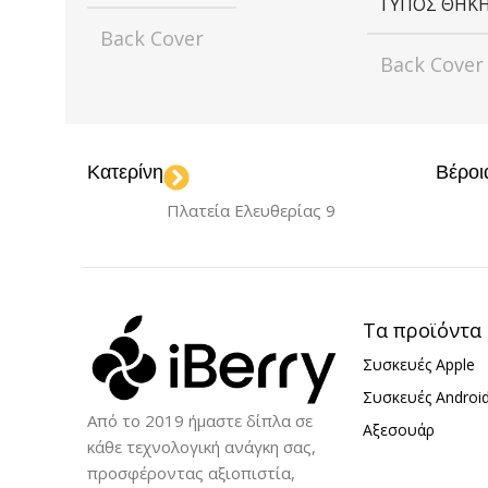
ΤΎΠΟΣ ΘΉΚ
Back Cover
Back Cover
ΜΟΝΤΈΛΟ
ΧΡΏΜΑ
iPhone 16 Pro Max
Κατερίνη
Βέροι
Black
Blue
,
Πλατεία Ελευθερίας 9
Purple
ΥΛΙΚΌ
Σιλικόνη
ΜΟΝΤΈΛΟ
Τα προϊόντα
iPhone 16 
Συσκευές Apple
Συσκευές Androi
Από το 2019 ήμαστε δίπλα σε
Αξεσουάρ
κάθε τεχνολογική ανάγκη σας,
προσφέροντας αξιοπιστία,