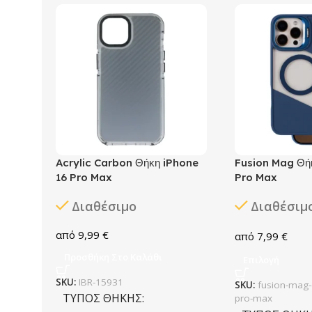
Acrylic Carbon Θήκη iPhone
Fusion Mag Θή
16 Pro Max
Pro Max
Διαθέσιμο
Διαθέσιμ
9,99
€
7,99
€
Προσθήκη Στο Καλάθι
Επιλογή
SKU:
IBR-15931
SKU:
fusion-mag-
ΤΎΠΟΣ ΘΉΚΗΣ
pro-max