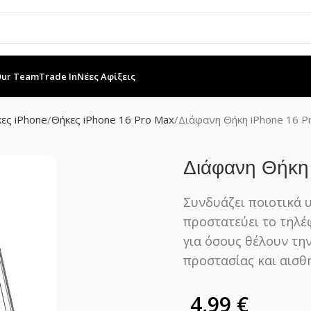
Our Team
Trade In
Νέες Αφίξεις
ες iPhone
Θήκες iPhone 16 Pro Max
Διάφανη Θήκη iPhone 16 P
Διάφανη Θήκη
Συνδυάζει ποιοτικά 
προστατεύει το τηλέ
για όσους θέλουν την
προστασίας και αισθη
4,99
€