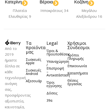
Black
Blue
Gray
Black
Orange
Κατερίνη
Βέροια
Κοζάνη
,
,
,
,
,
Maroon
Purple
Πλατεία
Ιπποκράτους 34
Μεγάλου
Ελευθερίας 9
Αλεξάνδρου 16
ΜΟΝΤΈΛΟ
ΜΟΝΤΈΛΟ
iPhone 13
iPhone 13
Τα
Legal
Χρήσιμοι
προϊόντα
Σύνδεσμοι
Από το
ΥΛΙΚΌ
Σιλικόνη
ΥΛΙΚΌ
TPU
Όροι &
μας
2019
Προϋποθέσεις
Τρόποι
Πληρωμής
Συσκευές
ήμαστε
Υπαναχώρηση
Apple
/
δίπλα σε
Επικοινωνία
Επιστροφή
Συσκευές
κάθε
–
Καταστήματα
Android
Αντικατάσταση
τεχνολογική
Θέσεις
Αξεσουάρ
Όροι
ανάγκη
Εργασίας
εγγύησης
σας,
Δόσεις
προσφέροντας
39α
αξιοπιστία,
καινοτομία,