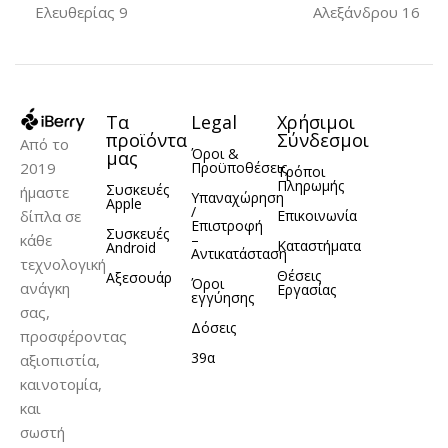
Titanium
Ελευθερίας 9
Αλεξάνδρου 16
iPhone 15 Pro
ΜΟΝΤΈΛΟ
ΥΛΙΚΌ
TPU
iPhone 15 Pro
Τα
Legal
Χρήσιμοι
προϊόντα
Σύνδεσμοι
Από το
Όροι &
μας
2019
Προϋποθέσεις
Τρόποι
ΥΛΙΚΌ
Σιλικόνη
Πληρωμής
Συσκευές
ήμαστε
Υπαναχώρηση
Apple
/
δίπλα σε
Επικοινωνία
Επιστροφή
Συσκευές
κάθε
–
Καταστήματα
Android
Αντικατάσταση
τεχνολογική
Θέσεις
Αξεσουάρ
Όροι
ανάγκη
Εργασίας
εγγύησης
σας,
Δόσεις
προσφέροντας
39α
αξιοπιστία,
καινοτομία,
και
σωστή