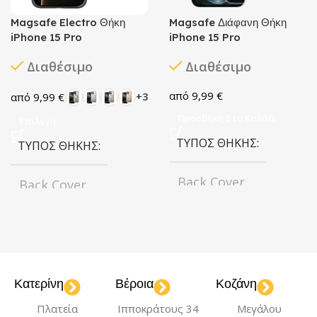
Magsafe Electro Θήκη
Magsafe Διάφανη Θήκη
iPhone 15 Pro
iPhone 15 Pro
Διαθέσιμο
Διαθέσιμο
9,99
€
9,99
€
+3
Προσθήκη Στο Καλάθι
Επιλογή
ΤΎΠΟΣ ΘΉΚΗΣ
ΤΎΠΟΣ ΘΉΚΗΣ
Back Cover
Back Cover
ΧΡΏΜΑ
ΧΡΏΜΑ
Transparent
Black
Blue
Deep
,
,
Purple
Gold
Rose
Κατερίνη
Βέροια
Κοζάνη
,
,
Gold
Silver
,
,
ΜΟΝΤΈΛΟ
Πλατεία
Ιπποκράτους 34
Μεγάλου