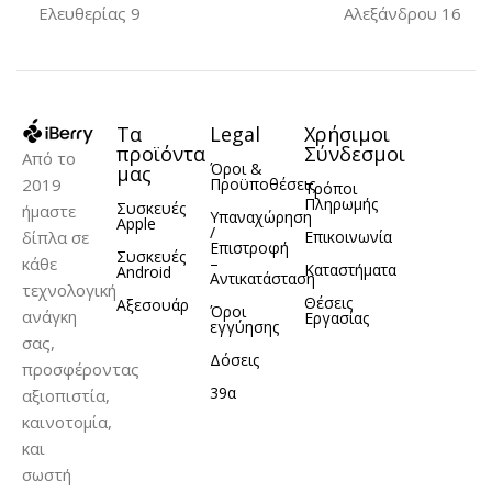
ΜΟΝΤΈΛΟ
Ελευθερίας 9
Αλεξάνδρου 16
ΥΛΙΚΌ
TPU
iPhone 14 Pro Max
Τα
Legal
Χρήσιμοι
ΥΛΙΚΌ
Σιλικόνη
προϊόντα
Σύνδεσμοι
Από το
Όροι &
μας
2019
Προϋποθέσεις
Τρόποι
Πληρωμής
Συσκευές
ήμαστε
Υπαναχώρηση
Apple
/
δίπλα σε
Επικοινωνία
Επιστροφή
Συσκευές
κάθε
–
Καταστήματα
Android
Αντικατάσταση
τεχνολογική
Θέσεις
Αξεσουάρ
Όροι
ανάγκη
Εργασίας
εγγύησης
σας,
Δόσεις
προσφέροντας
39α
αξιοπιστία,
καινοτομία,
και
σωστή