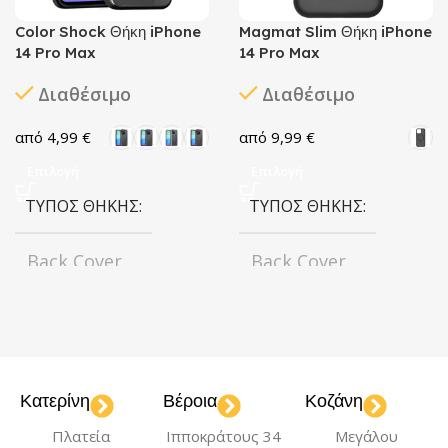
Color Shock Θήκη iPhone
Magmat Slim Θήκη iPhone
14 Pro Max
14 Pro Max
Διαθέσιμο
Διαθέσιμο
4,99
€
9,99
€
Επιλογή
Επιλογή
ΤΎΠΟΣ ΘΉΚΗΣ
ΤΎΠΟΣ ΘΉΚΗΣ
Back Cover
Back Cover
ΧΡΏΜΑ
ΧΡΏΜΑ
Black
Black
Blue
Gray
,
,
,
ΜΟΝΤΈΛΟ
Maroon
Κατερίνη
Βέροια
Κοζάνη
iPhone 14 Pro Max
Πλατεία
Ιπποκράτους 34
Μεγάλου