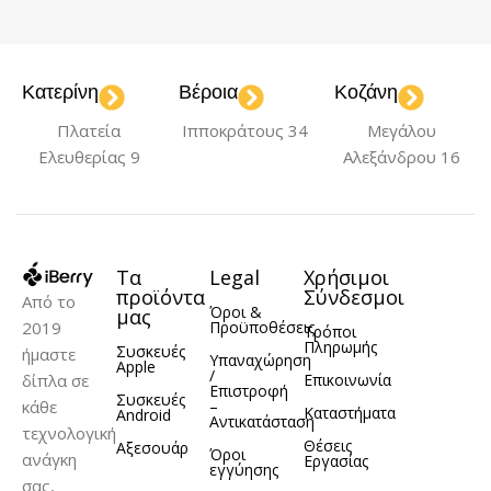
ΘΎΡΕΣ ΦΌΡΤΙΣΗΣ
ΣΥΝΔΕΣΙΜΌΤΗΤΑ
USB
Type-C
Wireless
Κατερίνη
Βέροια
Κοζάνη
,
ΧΡΏΜΑ
White
Πλατεία
Ιπποκράτους 34
Μεγάλου
Ελευθερίας 9
Αλεξάνδρου 16
Τα
Legal
Χρήσιμοι
προϊόντα
Σύνδεσμοι
Από το
Όροι &
μας
2019
Προϋποθέσεις
Τρόποι
Πληρωμής
Συσκευές
ήμαστε
Υπαναχώρηση
Apple
/
δίπλα σε
Επικοινωνία
Επιστροφή
Συσκευές
κάθε
–
Καταστήματα
Android
Αντικατάσταση
τεχνολογική
Θέσεις
Αξεσουάρ
Όροι
ανάγκη
Εργασίας
εγγύησης
σας,