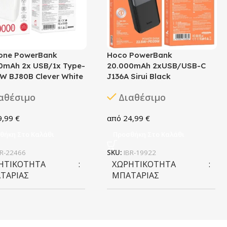
one PowerBank
Hoco PowerBank
0mAh 2x USB/1x Type-
20.000mAh 2xUSB/USB-C
5W BJ80B Clever White
J136A Sirui Black
αθέσιμο
Διαθέσιμο
9,99
€
24,99
€
θήκη Στο Καλάθι
Προσθήκη Στο Καλάθι
BR-22466
SKU:
IBR-19922
ΗΤΙΚΌΤΗΤΑ
ΧΩΡΗΤΙΚΌΤΗΤΑ
ΤΑΡΊΑΣ
ΜΠΑΤΑΡΊΑΣ
000 mAh
20.000 mAh