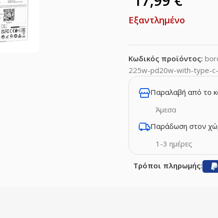
17,99
€
Εξαντλημένο
Κωδικός προϊόντος:
bor
225w-pd20w-with-type-c-a
Παραλαβή από το 
Άμεσα
Παράδωση στον χώ
1-3 ημέρες
Τρόποι πληρωμής: