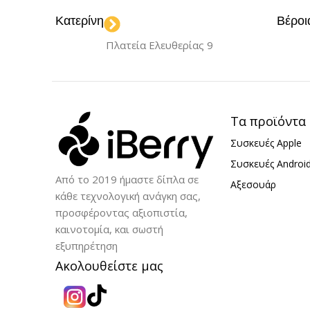
ΘΎΡΕΣ ΦΌΡΤΙΣΗΣ
ΚΑΤΑΣΚΕΥΑ
Κατερίνη
Βέροι
Πλατεία Ελευθερίας 9
USB-C
Borofone
ΧΡΏΜΑ
Navy Blue
ΘΎΡΕΣ ΦΌΡΤ
Τα προϊόντα
USB
USB-
,
Συσκευές Apple
Συσκευές Androi
ΧΡΏΜΑ
Bl
Από το 2019 ήμαστε δίπλα σε
Αξεσουάρ
κάθε τεχνολογική ανάγκη σας,
προσφέροντας αξιοπιστία,
καινοτομία, και σωστή
εξυπηρέτηση
Ακολουθείστε μας