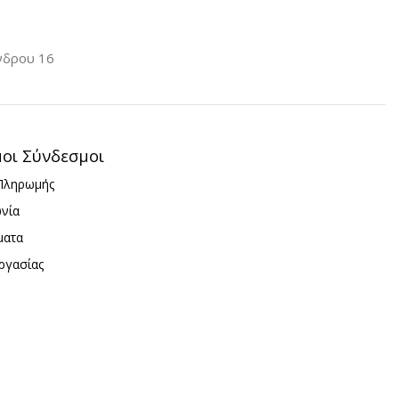
ΕΣ ΦΌΡΤΙΣΗΣ
ΘΎΡΕΣ ΦΌΡΤΙΣΗΣ
νδρου 16
B
USB-C
USB
USB-C
,
,
ΜΑ
White
μοι Σύνδεσμοι
Πληρωμής
ωνία
ματα
ργασίας