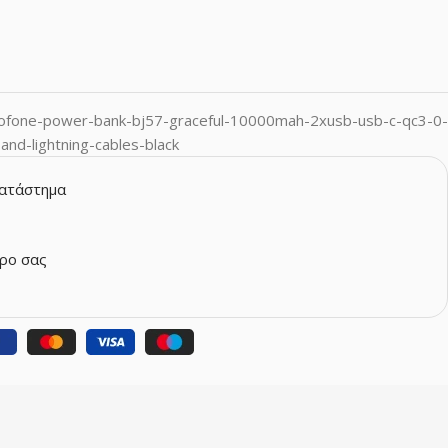
ofone-power-bank-bj57-graceful-10000mah-2xusb-usb-c-qc3-0-
nd-lightning-cables-black
κατάστημα
ρο σας