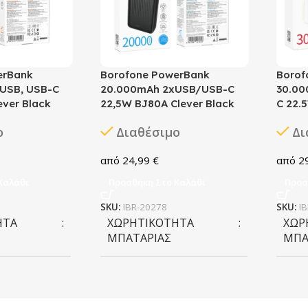
erBank
Borofone PowerBank
Borof
 USB, USB-C
20.000mAh 2xUSB/USB-C
30.00
ever Black
22,5W BJ80A Clever Black
C 22.
ο
Διαθέσιμο
Δι
24,99
€
2
Καλάθι
Προσθήκη Στο Καλάθι
Προσ
SKU:
IBR-20278
SKU:
I
ΗΤΑ
ΧΩΡΗΤΙΚΌΤΗΤΑ
ΧΩΡ
ΜΠΑΤΑΡΊΑΣ
ΜΠΑ
20.000 mAh
30.