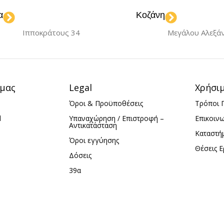
ΣΤΉΣ
ΘΎΡΕΣ ΦΌΡΤΙΣΗΣ
ΘΎΡ
α
Κοζάνη
Ιπποκράτους 34
Μεγάλου Αλεξά
USB
USB-C
US
,
ΙΣΗΣ
ΧΡΏΜΑ
Black
ΧΡΏ
 μας
Legal
Χρήσι
C
Όροι & Προϋποθέσεις
Τρόποι 
d
Υπαναχώρηση / Επιστροφή –
Επικοιν
ack
Αντικατάσταση
Καταστή
Όροι εγγύησης
Θέσεις Ε
Δόσεις
39α