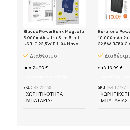
Blavec PowerBank Magsafe
Borofone Pow
5.000mAh Ultra Slim 3 in 1
10.000mAh 2x
USB-C 22,5W BJ-04 Navy
22,5W BJ80 Cl
Διαθέσιμο
Διαθέσιμ
24,99
€
19,99
€
Προσθήκη Στο Καλάθι
Προσθήκη Στο 
SKU:
IBR-22458
SKU:
IBR-17787
ΧΩΡΗΤΙΚΌΤΗΤΑ
ΧΩΡΗΤΙΚΌΤ
ΜΠΑΤΑΡΊΑΣ
ΜΠΑΤΑΡΊΑΣ
5.000 mAh
10.000 mAh