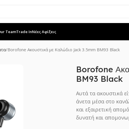
Our Team
Trade In
Νέες Αφίξεις
ατα
Borofone Ακουστικά με Καλώδιο Jack 3.5mm BM93 Black
Borofone Ακο
BM93 Black
Αυτά τα ακουστικά ε
άνετα μέσα στο κανά
και εξαιρετική απομ
δυνατή και απομονωμ