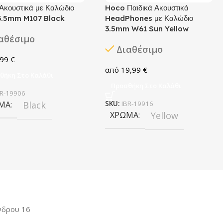
Ακουστικά με Καλώδιο
Hoco Παιδικά Ακουστικά
3.5mm M107 Black
HeadPhones με Καλώδιο
3.5mm W61 Sun Yellow
αθέσιμο
Διαθέσιμο
,99
€
19,99
€
θήκη Στο Καλάθι
Προσθήκη Στο Καλάθι
BR-19906
ΜΑ
Black
SKU:
IBR-19916
ΧΡΏΜΑ
Yellow
νδρου 16