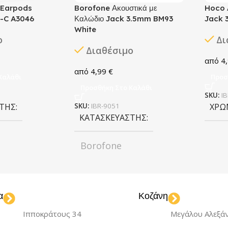
 Earpods
Borofone Ακουστικά με
Hoco 
-C A3046
Καλώδιο Jack 3.5mm BM93
Jack 
White
ο
Δι
Διαθέσιμο
4
4,99
€
Καλάθι
Προσ
Προσθήκη Στο Καλάθι
SKU:
I
ΣΤΉΣ
SKU:
IBR-9051
ΧΡΏ
ΚΑΤΑΣΚΕΥΑΣΤΉΣ
Borofone
hite
ΧΡΏΜΑ
White
α
Κοζάνη
Ιπποκράτους 34
Μεγάλου Αλεξά