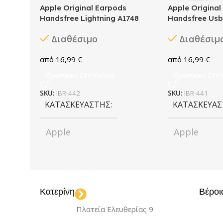
Apple Original Earpods
Apple Original
Handsfree Lightning A1748
Handsfree Usb
Διαθέσιμο
Διαθέσιμ
16,99
€
16,99
€
Προσθήκη Στο Καλάθι
Προσθήκη Στο 
SKU:
IBR-442
SKU:
IBR-441
ΚΑΤΑΣΚΕΥΑΣΤΉΣ
ΚΑΤΑΣΚΕΥΑ
Apple
Apple
ΧΡΏΜΑ
White
ΧΡΏΜΑ
W
Κατερίνη
Βέροι
Πλατεία Ελευθερίας 9