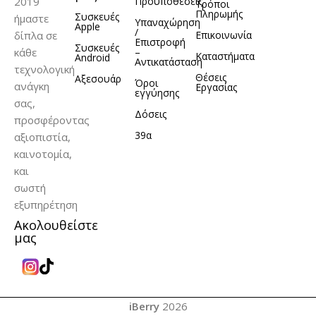
2019
Προϋποθέσεις
Τρόποι
Πληρωμής
Συσκευές
ήμαστε
Υπαναχώρηση
Apple
/
δίπλα σε
Επικοινωνία
Επιστροφή
Συσκευές
κάθε
–
Καταστήματα
Android
Αντικατάσταση
τεχνολογική
Θέσεις
Αξεσουάρ
Όροι
ανάγκη
Εργασίας
εγγύησης
σας,
Δόσεις
προσφέροντας
39α
αξιοπιστία,
καινοτομία,
και
σωστή
εξυπηρέτηση
Ακολουθείστε
μας
iBerry
2026