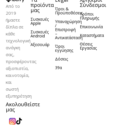
προϊόντα
Σύνδεσμοι
Από το
Όροι &
μας
2019
Προϋποθέσεις
Τρόποι
Πληρωμής
Συσκευές
ήμαστε
Υπαναχώρηση
Apple
/
δίπλα σε
Επικοινωνία
Επιστροφή
Συσκευές
κάθε
–
Καταστήματα
Android
Αντικατάσταση
τεχνολογική
Θέσεις
Αξεσουάρ
Όροι
ανάγκη
Εργασίας
εγγύησης
σας,
Δόσεις
προσφέροντας
39α
αξιοπιστία,
καινοτομία,
και
σωστή
εξυπηρέτηση
Ακολουθείστε
μας