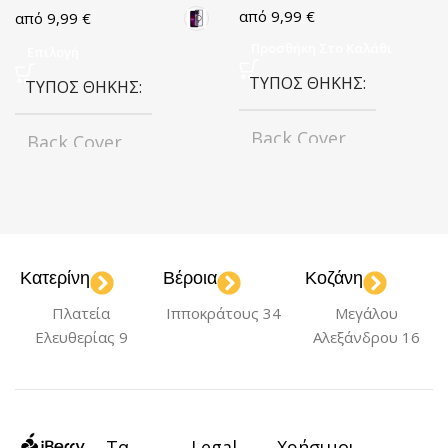
9,99
€
9,99
€
Προσθήκη Στο Καλάθι
Επιλογή
ΤΎΠΟΣ ΘΉΚΗΣ
ΤΎΠΟΣ ΘΉΚΗΣ
Back Cover
Back Cover
ΧΡΏΜΑ
ΧΡΏΜΑ
Black
Transparent
ΜΟΝΤΈΛΟ
Κατερίνη
Βέροια
Κοζάνη
ΜΟΝΤΈΛΟ
Πλατεία
Ιπποκράτους 34
Μεγάλου
iPhone 13 Pro Max
Ελευθερίας 9
Αλεξάνδρου 16
iPhone 13 Pro Max
ΥΛΙΚΌ
Σιλικόνη
ΥΛΙΚΌ
TPU
Τα
Legal
Χρήσιμοι