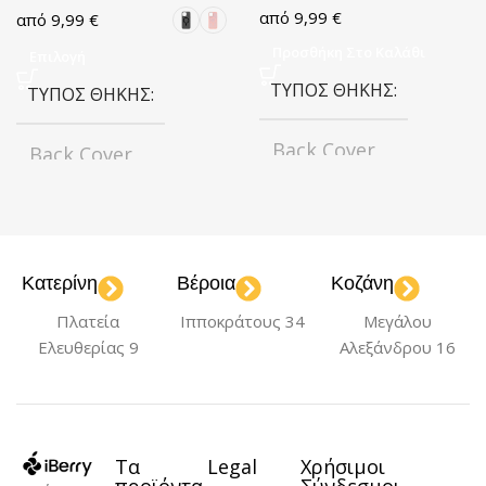
9,99
€
9,99
€
Προσθήκη Στο Καλάθι
Επιλογή
ΤΎΠΟΣ ΘΉΚΗΣ
ΤΎΠΟΣ ΘΉΚΗΣ
Back Cover
Back Cover
ΧΡΏΜΑ
ΧΡΏΜΑ
Transparent
Black
Green
Pink
Κατερίνη
Βέροια
Κοζάνη
,
,
Πλατεία
Ιπποκράτους 34
Μεγάλου
ΜΟΝΤΈΛΟ
ΜΟΝΤΈΛΟ
Ελευθερίας 9
Αλεξάνδρου 16
iPhone 14 Plus
iPhone 14 Plus
ΥΛΙΚΌ
TPU
Τα
Legal
Χρήσιμοι
ΥΛΙΚΌ
Σιλικόνη