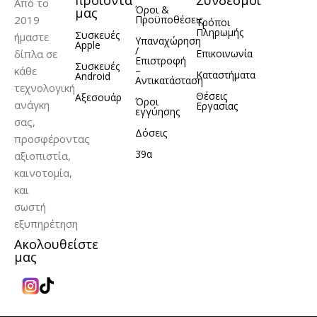
προϊόντα
Σύνδεσμοι
Από το
Όροι &
μας
2019
Προϋποθέσεις
Τρόποι
Πληρωμής
Συσκευές
ήμαστε
Υπαναχώρηση
Apple
/
δίπλα σε
Επικοινωνία
Επιστροφή
Συσκευές
κάθε
–
Καταστήματα
Android
Αντικατάσταση
τεχνολογική
Θέσεις
Αξεσουάρ
Όροι
ανάγκη
Εργασίας
εγγύησης
σας,
Δόσεις
προσφέροντας
39α
αξιοπιστία,
καινοτομία,
και
σωστή
εξυπηρέτηση
Ακολουθείστε
μας