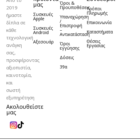
Όροι &
μας
2019
Προϋποθέσεις
Τρόποι
Πληρωμής
Συσκευές
ήμαστε
Υπαναχώρηση
Apple
/
δίπλα σε
Επικοινωνία
Επιστροφή
Συσκευές
κάθε
–
Καταστήματα
Android
Αντικατάσταση
τεχνολογική
Θέσεις
Αξεσουάρ
Όροι
ανάγκη
Εργασίας
εγγύησης
σας,
Δόσεις
προσφέροντας
39α
αξιοπιστία,
καινοτομία,
και
σωστή
εξυπηρέτηση
Ακολουθείστε
μας