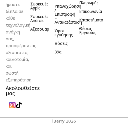
Πληρωμής
Συσκευές
ήμαστε
Υπαναχώρηση
Apple
/
δίπλα σε
Επικοινωνία
Επιστροφή
Συσκευές
κάθε
–
Καταστήματα
Android
Αντικατάσταση
τεχνολογική
Θέσεις
Αξεσουάρ
Όροι
ανάγκη
Εργασίας
εγγύησης
σας,
Δόσεις
προσφέροντας
39α
αξιοπιστία,
καινοτομία,
και
σωστή
εξυπηρέτηση
Ακολουθείστε
μας
iBerry
2026