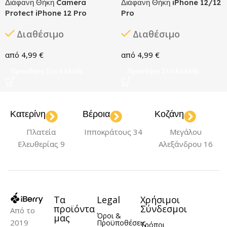
Διάφανη Θήκη Camera
Διάφανη Θήκη iPhone 12/12
Protect iPhone 12 Pro
Pro
Διαθέσιμο
Διαθέσιμο
4,99
€
4,99
€
Προσθήκη Στο Καλάθι
Προσθήκη Στο Καλάθι
Κατερίνη
Βέροια
Κοζάνη
Πλατεία
Ιπποκράτους 34
Μεγάλου
Ελευθερίας 9
Αλεξάνδρου 16
Τα
Legal
Χρήσιμοι
προϊόντα
Σύνδεσμοι
Από το
Όροι &
μας
2019
Προϋποθέσεις
Τρόποι