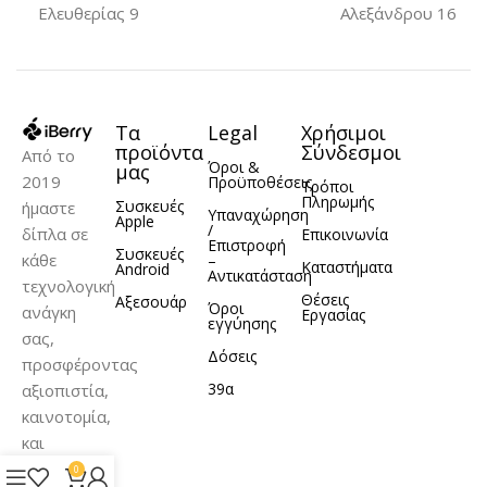
Ελευθερίας 9
Αλεξάνδρου 16
Τα
Legal
Χρήσιμοι
προϊόντα
Σύνδεσμοι
Από το
Όροι &
μας
2019
Προϋποθέσεις
Τρόποι
Πληρωμής
Συσκευές
ήμαστε
Υπαναχώρηση
Apple
/
δίπλα σε
Επικοινωνία
Επιστροφή
Συσκευές
κάθε
–
Καταστήματα
Android
Αντικατάσταση
τεχνολογική
Θέσεις
Αξεσουάρ
Όροι
ανάγκη
Εργασίας
εγγύησης
σας,
Δόσεις
προσφέροντας
39α
αξιοπιστία,
καινοτομία,
και
σωστή
0