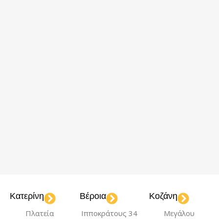
Κατερίνη
Βέροια
Κοζάνη
Πλατεία
Ιπποκράτους 34
Μεγάλου