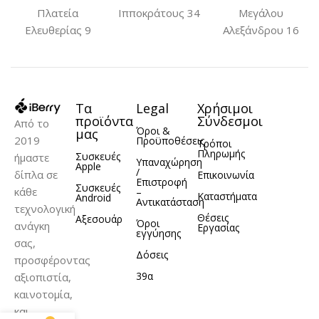
Πλατεία
Ιπποκράτους 34
Μεγάλου
Ελευθερίας 9
Αλεξάνδρου 16
Τα
Legal
Χρήσιμοι
προϊόντα
Σύνδεσμοι
Από το
Όροι &
μας
2019
Προϋποθέσεις
Τρόποι
Πληρωμής
Συσκευές
ήμαστε
Υπαναχώρηση
Apple
/
δίπλα σε
Επικοινωνία
Επιστροφή
Συσκευές
κάθε
–
Καταστήματα
Android
Αντικατάσταση
τεχνολογική
Θέσεις
Αξεσουάρ
Όροι
ανάγκη
Εργασίας
εγγύησης
σας,
Δόσεις
προσφέροντας
39α
αξιοπιστία,
καινοτομία,
και