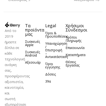
Τα
Legal
Χρήσιμοι
προϊόντα
Σύνδεσμοι
Από το
Όροι &
μας
2019
Προϋποθέσεις
Τρόποι
Πληρωμής
Συσκευές
ήμαστε
Υπαναχώρηση
Apple
/
δίπλα σε
Επικοινωνία
Επιστροφή
Συσκευές
κάθε
–
Καταστήματα
Android
Αντικατάσταση
τεχνολογική
Θέσεις
Αξεσουάρ
Όροι
ανάγκη
Εργασίας
εγγύησης
σας,
Δόσεις
προσφέροντας
39α
αξιοπιστία,
καινοτομία,
και
σωστή
εξυπηρέτηση