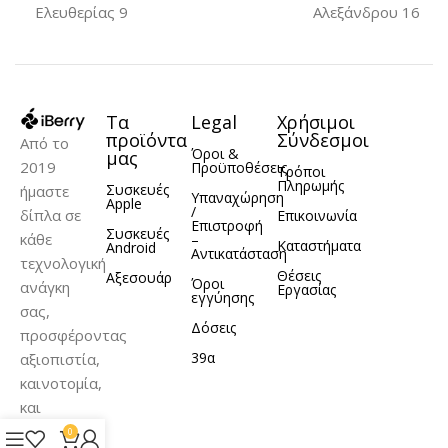
Ελευθερίας 9
Αλεξάνδρου 16
Τα
Legal
Χρήσιμοι
προϊόντα
Σύνδεσμοι
Από το
Όροι &
μας
2019
Προϋποθέσεις
Τρόποι
Πληρωμής
Συσκευές
ήμαστε
Υπαναχώρηση
Apple
/
δίπλα σε
Επικοινωνία
Επιστροφή
Συσκευές
κάθε
–
Καταστήματα
Android
Αντικατάσταση
τεχνολογική
Θέσεις
Αξεσουάρ
Όροι
ανάγκη
Εργασίας
εγγύησης
σας,
Δόσεις
προσφέροντας
39α
αξιοπιστία,
καινοτομία,
και
σωστή
0