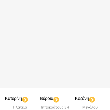
Κατερίνη
Βέροια
Κοζάνη
Πλατεία
Ιπποκράτους 34
Μεγάλου